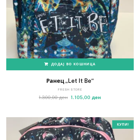
ДОДАЈ ВО КОШНИЦА
Ранец „Let It Be“
FRESH STORE
1.300,00
ден
1.105,00
ден
КУПИ!