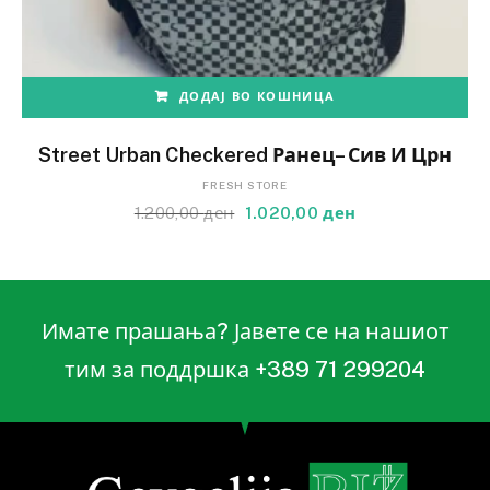
ДОДАЈ ВО КОШНИЦА
Street Urban Checkered Ранец– Сив И Црн
FRESH STORE
1.200,00
ден
1.020,00
ден
Имате прашања? Јавете се на нашиот
тим за поддршка +389 71 299204