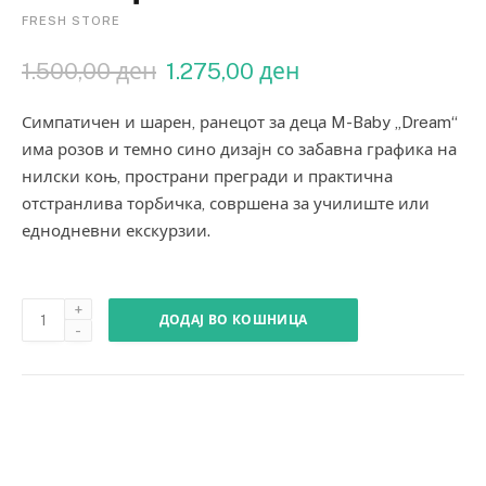
FRESH STORE
1.500,00
ден
1.275,00
ден
Симпатичен и шарен, ранецот за деца M-Baby „Dream“
има розов и темно сино дизајн со забавна графика на
нилски коњ, пространи прегради и практична
отстранлива торбичка, совршена за училиште или
еднодневни екскурзии.
ДОДАЈ ВО КОШНИЦА