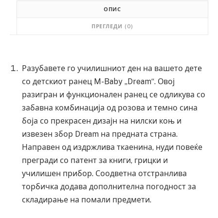
ОПИС
ПРЕГЛЕДИ (0)
Разубавете го училишниот ден на вашето дете
со детскиот ранец M-Baby „Dream“. Овој
разигран и функционален ранец се одликува со
забавна комбинација од розова и темно сина
боја со прекрасен дизајн на нилски коњ и
извезен збор Dream на предната страна.
Направен од издржлива ткаенина, нуди повеќе
прегради со патент за книги, грицки и
училишен прибор. Соодветна отстранлива
торбичка додава дополнителна погодност за
складирање на помали предмети.