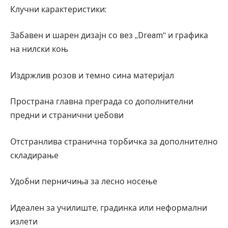
Клучни карактеристики:
Забавен и шарен дизајн со вез „Dream“ и графика
на нилски коњ
Издржлив розов и темно сина материјал
Пространа главна преграда со дополнителни
предни и странични џебови
Отстранлива странична торбичка за дополнително
складирање
Удобни перничиња за лесно носење
Идеален за училиште, градинка или неформални
излети