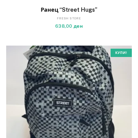
Ранец “Street Hugs”
FRESH STORE
638,00
ден
КУПИ!