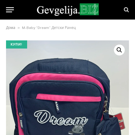
»
Дома
M-Baby “Dream” Детски Ранец
КУПИ!