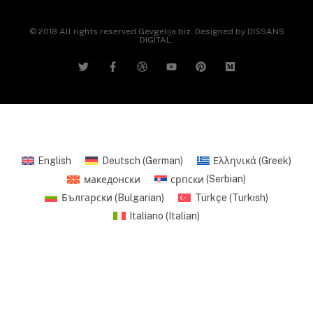
© 2018 All rights reserved Gevgelija.biz. Designed by DISSANS
DIGITAL.
English
Deutsch
(
German
)
Ελληνικά
(
Greek
)
македонски
српски
(
Serbian
)
Български
(
Bulgarian
)
Türkçe
(
Turkish
)
Italiano
(
Italian
)