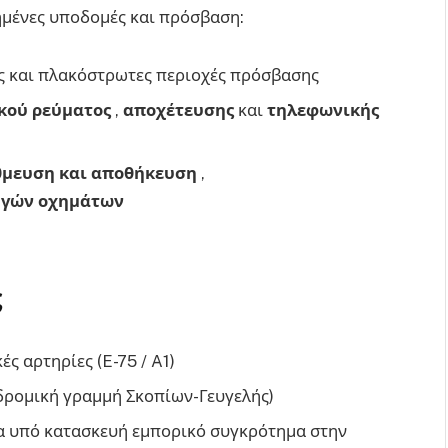
ημένες υποδομές και πρόσβαση:
 και πλακόστρωτες περιοχές πρόσβασης
κού ρεύματος
,
αποχέτευσης
και
τηλεφωνικής
θμευση και αποθήκευση
,
ηγών οχημάτων
ς
ές αρτηρίες (E-75 / A1)
ρομική γραμμή Σκοπίων-Γευγελής)
να υπό κατασκευή εμπορικό συγκρότημα στην