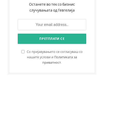
Останете во тек со бизнис
случувањата од Гевгелија
Со пријавувањето се согласуваш со
нашите услови и
Политиката за
приватност
.