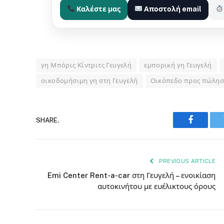
Καλέστε μας
Αποστολή email
γη Μπόρις Κίντριτς Γευγελή
εμπορική γη Γευγελή
οικοδομήσιμη γη στη Γευγελή
Οικόπεδο προς πώλησ
SHARE.
Faceboo
PREVIOUS ARTICLE
Emi Center Rent-a-car στη Γευγελή – ενοικίαση
αυτοκινήτου με ευέλικτους όρους