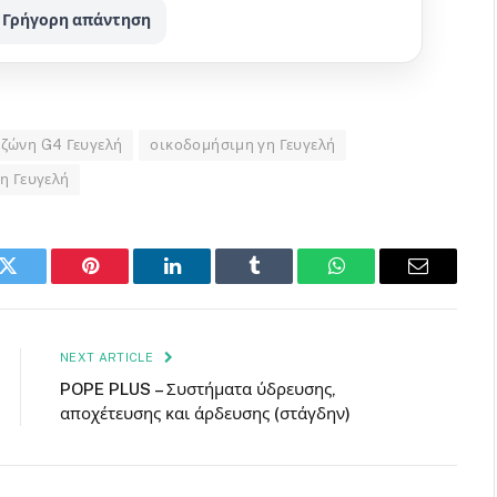
Γρήγορη απάντηση
ζώνη G4 Γευγελή
οικοδομήσιμη γη Γευγελή
η Γευγελή
k
Twitter
Pinterest
LinkedIn
Tumblr
WhatsApp
Email
NEXT ARTICLE
POPE PLUS – Συστήματα ύδρευσης,
αποχέτευσης και άρδευσης (στάγδην)