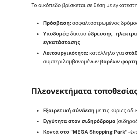
Το οικόπεδο βρίσκεται σε θέση με εγκατεστ
Πρόσβαση:
ασφαλτοστρωμένος δρόμος
Υποδομές:
δίκτυο
ύδρευσης
,
ηλεκτρι
εγκατάστασης
Λειτουργικότητα:
κατάλληλο για
στά
συμπεριλαμβανομένων
βαρέων φορτ
Πλεονεκτήματα τοποθεσία
Εξαιρετική σύνδεση
με τις κύριες οδικ
Εγγύτητα στον σιδηρόδρομο
(σιδηροδ
Κοντά στο "MEGA Shopping Park"
- έ