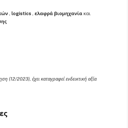
κών
,
logistics
,
ελαφρά βιομηχανία
και
σης
η (12/2023), έχει καταγραφεί ενδεικτική αξία
ες