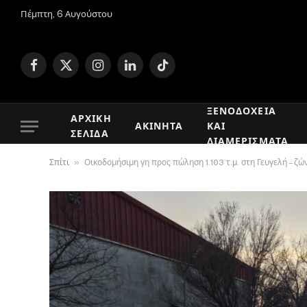
Πέμπτη, 6 Αυγούστου
Facebook
X
Instagram
LinkedIn
TikTok
(Twitter)
ΞΕΝΟΔΟΧΕΊΑ
ΑΡΧΙΚΉ
ΑΚΊΝΗΤΑ
ΚΑΙ
ΣΕΛΊΔΑ
ΔΙΑΜΕΡΊΣΜΑΤΑ
»
Σπίτι
Οικοδομήσιμη γη προς πώληση 1.103 τ.μ. στη Γευγελή – ζ