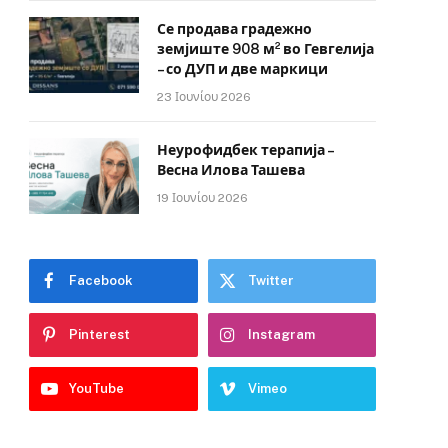
Се продава градежно
земјиште 908 м² во Гевгелија
– со ДУП и две маркици
23 Ιουνίου 2026
Неурофидбек терапија –
Весна Илова Ташева
19 Ιουνίου 2026
Facebook
Twitter
Pinterest
Instagram
YouTube
Vimeo