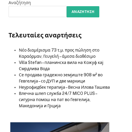
Αναζήτηση
ΑΝΑΖΉΤΗΣΗ
Τελευταίες αναρτήσεις
Νέο διαμέρισμα 73 τ.μ. προς πώληση στο
Καραόρμαν, Γευγελή – άμεσα διαθέσιμο
Villa Stefan – планинска вила на Кожуф кај
Смрдлива Вода
Се продава градежно земјиште 908 м² во
Гевгелија – со ДУП и две маркици
Неурофидбек терапија – Весна Илова Ташева
Влечна шлеп служба 24/7 MICO PLUS –
сигурна помош на пат во Гевгелија,
Македонија и Грција