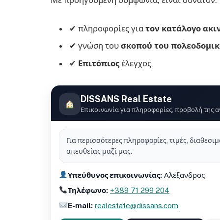
Με προηγούμενη συμφωνία, είναι δυνατόν:
✔ πληροφορίες για
τον κατάλογο ακι
✔ γνώση του
σκοπού του πολεοδομικ
✔
Επιτόπιος
έλεγχος
DISSANS Real Estate
Επικοινωνία για πληροφορίες, προβολή της α
Για περισσότερες πληροφορίες, τιμές, διαθεσι
απευθείας μαζί μας.
Υπεύθυνος επικοινωνίας:
Αλέξανδρος
Τηλέφωνο:
+389 71 299 204
E-mail:
realestate@dissans.com