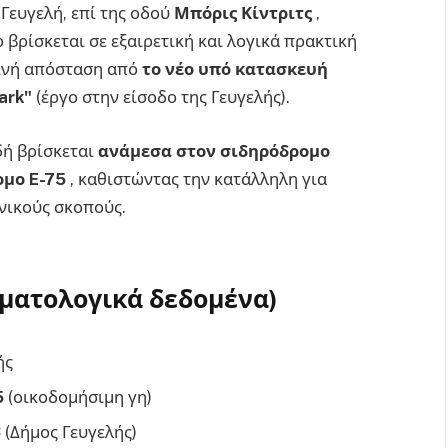
Γευγελή, επί της οδού
Μπόρις Κίντριτς
,
 βρίσκεται σε εξαιρετική και λογικά πρακτική
ντινή απόσταση από
το νέο υπό κατασκευή
ark"
(έργο στην είσοδο της Γευγελής).
δή βρίσκεται
ανάμεσα στον σιδηρόδρομο
ομο E-75
, καθιστώντας την κατάλληλη για
νικούς σκοπούς.
ηματολογικά δεδομένα)
ής
5
(οικοδομήσιμη γη)
3
(Δήμος Γευγελής)