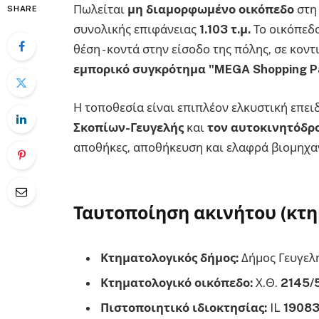
Πωλείται
μη διαμορφωμένο οικόπεδο
στη 
SHARE
συνολικής επιφάνειας
1.103 τ.μ.
Το οικόπεδο
θέση - κοντά στην είσοδο της πόλης, σε κο
εμπορικό συγκρότημα "MEGA Shopping P
Η τοποθεσία είναι επιπλέον ελκυστική επει
Σκοπίων-Γευγελής
και
τον αυτοκινητόδρ
αποθήκες, αποθήκευση και ελαφρά βιομηχα
Ταυτοποίηση ακινήτου (κτ
Κτηματολογικός δήμος:
Δήμος Γευγελ
Κτηματολογικό οικόπεδο:
Χ.Θ.
2145/
Πιστοποιητικό ιδιοκτησίας:
IL
1908