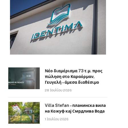
Νέο διαμέρισμα 73 τ.μ. προς
πώληση στο Καραόρμαν,
Γευγελή – άμεσα διαθέσιμο
28 Ιουλίου 2026
Villa Stefan – планинска вила
на Кожуф кај Смрдлива Вода
1 Ιουλίου 2026