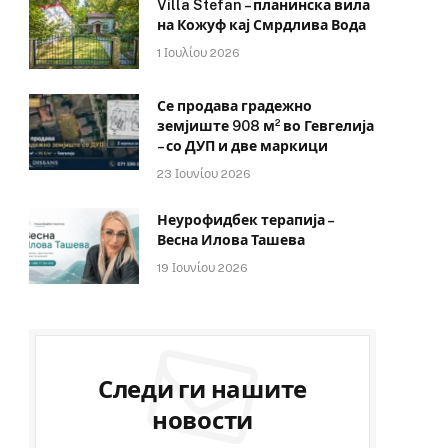
Villa Stefan – планинска вила
на Кожуф кај Смрдлива Вода
1 Ιουλίου 2026
Се продава градежно
земјиште 908 м² во Гевгелија
– со ДУП и две маркици
23 Ιουνίου 2026
Неурофидбек терапија –
Весна Илова Ташева
19 Ιουνίου 2026
Следи ги нашите
новости