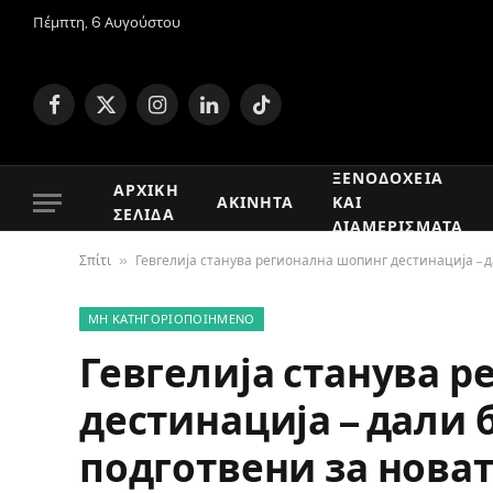
Πέμπτη, 6 Αυγούστου
Facebook
X
Instagram
LinkedIn
TikTok
(Twitter)
ΞΕΝΟΔΟΧΕΊΑ
ΑΡΧΙΚΉ
ΑΚΊΝΗΤΑ
ΚΑΙ
ΣΕΛΊΔΑ
ΔΙΑΜΕΡΊΣΜΑΤΑ
»
Σπίτι
Гевгелија станува регионална шопинг дестинација – 
ΜΗ ΚΑΤΗΓΟΡΙΟΠΟΙΗΜΈΝΟ
Гевгелија станува 
дестинација – дали 
подготвени за нова