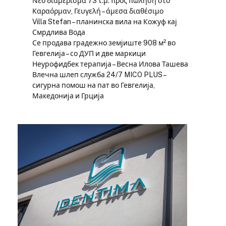
Νέο διαμέρισμα 73 τ.μ. προς πώληση στο
Καραόρμαν, Γευγελή – άμεσα διαθέσιμο
Villa Stefan – планинска вила на Кожуф кај
Смрдлива Вода
Се продава градежно земјиште 908 м² во
Гевгелија – со ДУП и две маркици
Неурофидбек терапија – Весна Илова Ташева
Влечна шлеп служба 24/7 MICO PLUS –
сигурна помош на пат во Гевгелија,
Македонија и Грција