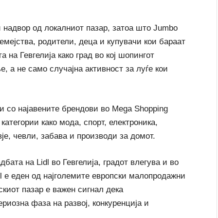
 надвор од локалниот пазар, затоа што Jumbo
семејства, родители, деца и купувачи кои бараат
а на Гевгелија како град во кој шопингот
, а не само случајна активност за луѓе кои
 и со најавените брендови во Mega Shopping
категории како мода, спорт, електроника,
је, чевли, забава и производи за домот.
бата на Lidl во Гевгелија, градот влегува и во
dl е еден од најголемите европски малопродажни
скиот пазар е важен сигнал дека
риозна фаза на развој, конкуренција и