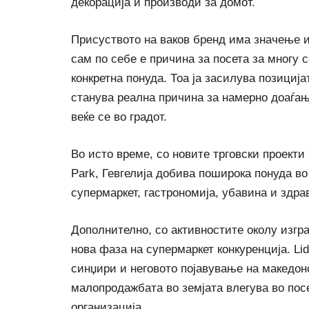
декорација и производи за домот.
Присуството на ваков бренд има значење и
сам по себе е причина за посета за многу 
конкретна понуда. Тоа ја засилува позицијат
станува реална причина за намерно доаѓање
веќе се во градот.
Во исто време, со новите трговски проекти
Park, Гевгелија добива поширока понуда во 
супермаркет, гастрономија, убавина и здрав
Дополнително, со активностите околу изград
нова фаза на супермаркет конкуренција. Li
синџири и неговото појавување на македон
малопродажбата во земјата влегува во посе
организација.