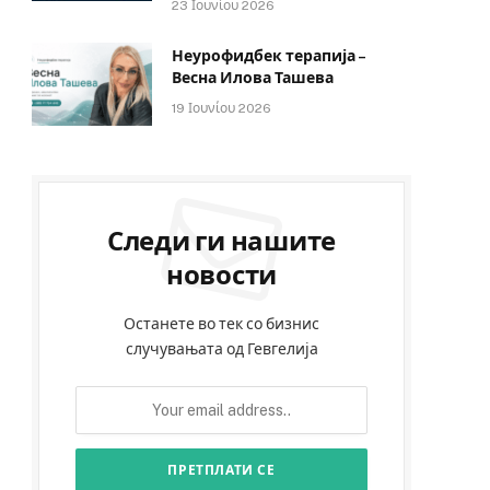
23 Ιουνίου 2026
Неурофидбек терапија –
Весна Илова Ташева
19 Ιουνίου 2026
Следи ги нашите
новости
Останете во тек со бизнис
случувањата од Гевгелија