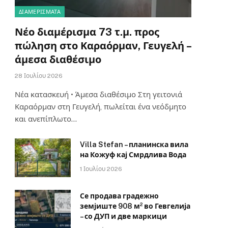
ΔΙΑΜΕΡΊΣΜΑΤΑ
Νέο διαμέρισμα 73 τ.μ. προς
πώληση στο Καραόρμαν, Γευγελή –
άμεσα διαθέσιμο
28 Ιουλίου 2026
Νέα κατασκευή • Άμεσα διαθέσιμο Στη γειτονιά
Καραόρμαν στη Γευγελή, πωλείται ένα νεόδμητο
και ανεπίπλωτο…
Villa Stefan – планинска вила
на Кожуф кај Смрдлива Вода
1 Ιουλίου 2026
Се продава градежно
земјиште 908 м² во Гевгелија
– со ДУП и две маркици