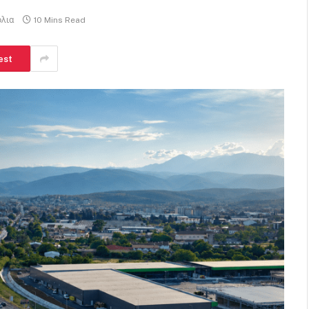
όλια
10 Mins Read
est