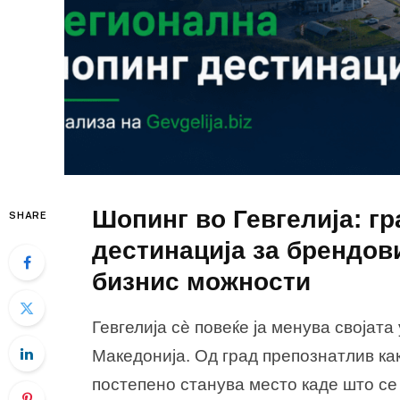
Шопинг во Гевгелија: г
SHARE
дестинација за брендов
бизнис можности
Гевгелија сè повеќе ја менува својата
Македонија. Од град препознатлив как
постепено станува место каде што се 