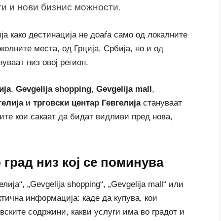
ти и нови бизнис можности.
ја како дестинација не доаѓа само од локалните
колните места, од Грција, Србија, но и од
уваат низ овој регион.
ија
,
Gevgelija shopping
,
Gevgelija mall
,
гелија
и
трговски центар Гевгелија
стануваат
ите кои сакаат да бидат видливи пред нова,
 град низ кој се поминува
ија“, „Gevgelija shopping“, „Gevgelija mall“ или
актична информација: каде да купува, кои
овските содржини, какви услуги има во градот и