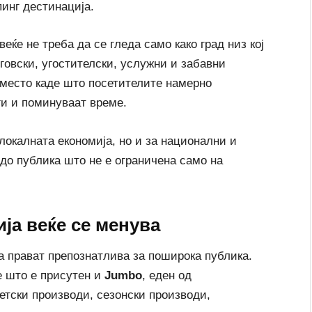
пинг дестинација.
еќе не треба да се гледа само како град низ кој
рговски, угостителски, услужни и забавни
 место каде што посетителите намерно
уги и поминуваат време.
локалната економија, но и за национални и
 до публика што не е ограничена само на
ја веќе се менува
ја прават препознатлива за поширока публика.
е што е присутен и
Jumbo
, еден од
етски производи, сезонски производи,