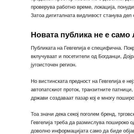
проверува работно време, локација, понуди
Затоа дигиталната видливост станува дел 
Новата публика не е само
Публиката на Гевгелија е специфична. Покр
вклучуваат и посетители од Богданци, Дој
југоисточен регион.
Но вистинската предност на Гевгелија е не
автопатскиот проток, транзитните патници,
држави создаваат пазар кој е многу пошир
Тоа значи дека секој поголем бренд, трговс
Гевгелија треба да размислува пошироко о
доволно информацијата само да биде објав