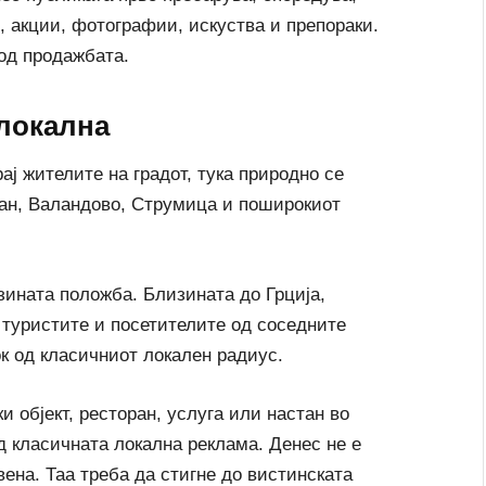
, акции, фотографии, искуства и препораки.
од продажбата.
 локална
ај жителите на градот, тука природно се
ран, Валандово, Струмица и поширокиот
јзината положба. Близината до Грција,
 туристите и посетителите од соседните
ок од класичниот локален радиус.
ки објект, ресторан, услуга или настан во
д класичната локална реклама. Денес не е
ена. Таа треба да стигне до вистинската