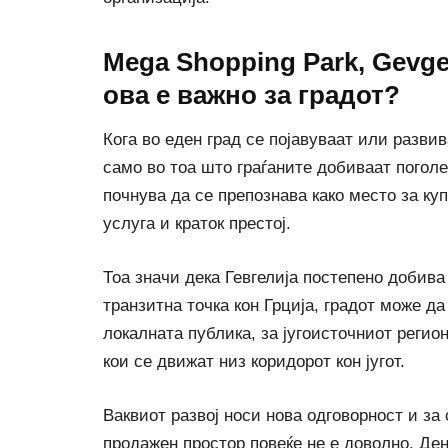
Mega Shopping Park, Gevgel
ова е важно за градот?
Кога во еден град се појавуваат или развив
само во тоа што граѓаните добиваат поголе
почнува да се препознава како место за ку
услуга и краток престој.
Тоа значи дека Гевгелија постепено добива
транзитна точка кон Грција, градот може д
локалната публика, за југоисточниот регион
кои се движат низ коридорот кон југот.
Ваквиот развој носи нова одговорност и з
продажен простор повеќе не е доволно. Де