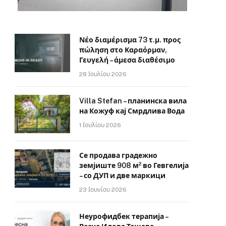
Νέο διαμέρισμα 73 τ.μ. προς
πώληση στο Καραόρμαν,
Γευγελή – άμεσα διαθέσιμο
28 Ιουλίου 2026
Villa Stefan – планинска вила
на Кожуф кај Смрдлива Вода
1 Ιουλίου 2026
Се продава градежно
земјиште 908 м² во Гевгелија
– со ДУП и две маркици
23 Ιουνίου 2026
Неурофидбек терапија –