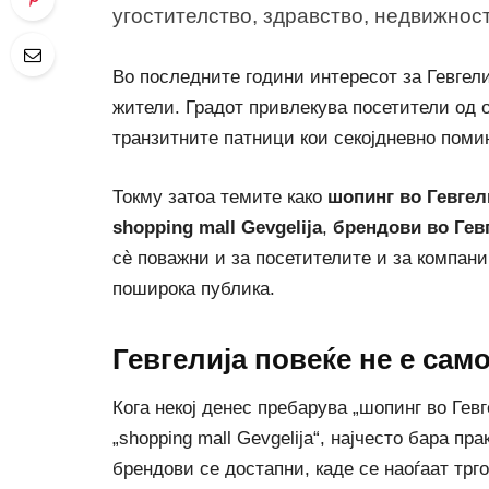
угостителство, здравство, недвижнос
Во последните години интересот за Гевгели
жители. Градот привлекува посетители од о
транзитните патници кои секојдневно помин
Токму затоа темите како
шопинг во Гевгел
shopping mall Gevgelija
,
брендови во Гев
сè поважни и за посетителите и за компани
поширока публика.
Гевгелија повеќе не е само
Кога некој денес пребарува „шопинг во Гевгел
„shopping mall Gevgelija“, најчесто бара пр
брендови се достапни, каде се наоѓаат трг