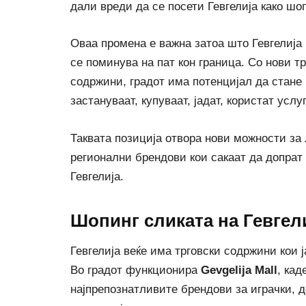
дали вреди да се посети Гевгелија како шо
Оваа промена е важна затоа што Гевгелија в
се поминува на пат кон граница. Со нови т
содржини, градот има потенцијал да стане
застануваат, купуваат, јадат, користат усл
Таквата позиција отвора нови можности за 
регионални брендови кои сакаат да допрат
Гевгелија.
Шопинг сликата на Гевгели
Гевгелија веќе има трговски содржини кои 
Во градот функционира
Gevgelija Mall
, кад
најпрепознатливите брендови за играчки, д