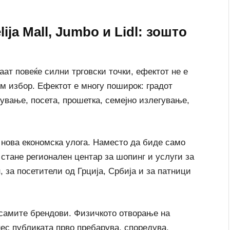
ija Mall, Jumbo и Lidl: зошто
аат повеќе силни трговски точки, ефектот не е
м избор. Ефектот е многу поширок: градот
пување, посета, прошетка, семејно излегување,
 нова економска улога. Наместо да биде само
а стане регионален центар за шопинг и услуги за
, за посетители од Грција, Србија и за патници
а самите брендови. Физичкото отворање на
нес публиката прво пребарува, споредува,