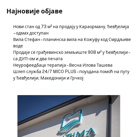
Најновије објаве
Нови стан од 73 м² на продају у Караорману, Ђевђелија
– одмах доступан
Вила Стефан – планинска вила на Кожуфу код Смрдљиве
воде
Продаје се грађевинско земљиште 908 м² у Ђевђелији –
са ДУП-ом и два печата
Неурофеедбацк терапија – Весна Илова Ташева
Шлеп служба 24/7 MICO PLUS – поуздана помоћ на путу
у Ђевђелији, Македонији и Грчкој