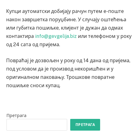
Купци аутоматски добијају рачун путем е-поште
након завршетка поруџбине. У случају оштећења
или губитка пошиљке, клијент је дужан да одмах
контактира
info@gevgelija.biz
или телефоном у року
од 24 сата од пријема.
Повраћај је дозвољен у року од 14 дана од пријема,
под условом да је производ некоришћен и у
оригиналном паковању. Трошкове повратне
пошиљке сноси купац.
Претрага
ПРЕТРАГА