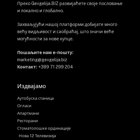
Преко Gevgelija.BIZ развијаћете своје пословање
и локално и глобално.
Захваљујући нашој платформи добијате много
већу видљивост и саобраћај, што значи веће
могућности за нове купце.
Пошаљите нам е-пошту:
marketing@gevgelija.biz
Контакт:
+389 71 299 204
Издвајамо
Аутобуска станица
Огласи
Апартмани
Ресторани
Стоматолошке ординације
Нова 12 Телевизија