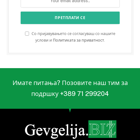
Со пријавувањето се согласуваш со нашите
услови и
Политиката за приватност
.
Имате питања? Позовите наш тим за
подршку +389 71 299204