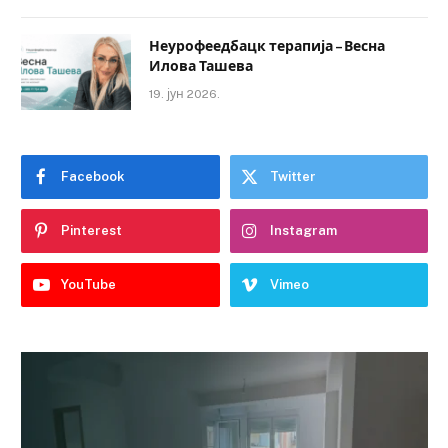
Неурофеедбацк терапија – Весна
Илова Ташева
19. јун 2026.
Facebook
Twitter
Pinterest
Instagram
YouTube
Vimeo