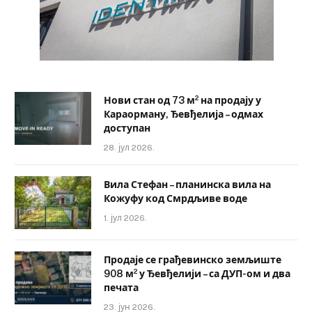
Нови стан од 73 м² на продају у
Караорману, Ђевђелија – одмах
доступан
28. јул 2026.
Вила Стефан – планинска вила на
Кожуфу код Смрдљиве воде
1. јул 2026.
Продаје се грађевинско земљиште
908 м² у Ђевђелији – са ДУП-ом и два
печата
23. јун 2026.