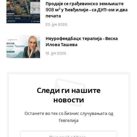
Продаје се грађевинско земљиште
908 м² у Ђевђелији – са ДУП-ом и два
печата
23. јун 2026.
Неурофеедбацк терапија – Весна
Илова Ташева
19. јун 2026.
Следи ги нашите
новости
Останете во тек со бизнис случувањата од
Гевгелија