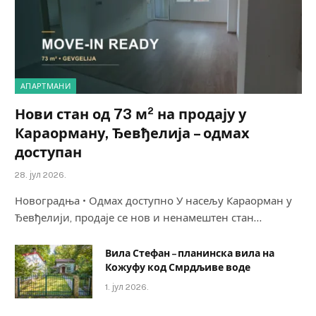
АПАРТМАНИ
Нови стан од 73 м² на продају у
Караорману, Ђевђелија – одмах
доступан
28. јул 2026.
Новоградња • Одмах доступно У насељу Караорман у
Ђевђелији, продаје се нов и ненамештен стан…
Вила Стефан – планинска вила на
Кожуфу код Смрдљиве воде
1. јул 2026.