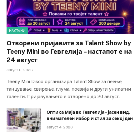
НАСТАНИ
Отворени пријавите за Talent Show by
Teeny Mini во Гевгелија – настапот е на
24 август
август 6, 2026
Teeny Mini Disco организира Talent Show за пеење,
танцување, свирење, глума, поезија и други уникатни
таленти. Пријавувањето е отворено до 20 август.
Оптика Маја во Гевгелија – јасен вид,
внимателен избор и стил за секој ден
август 4, 2026