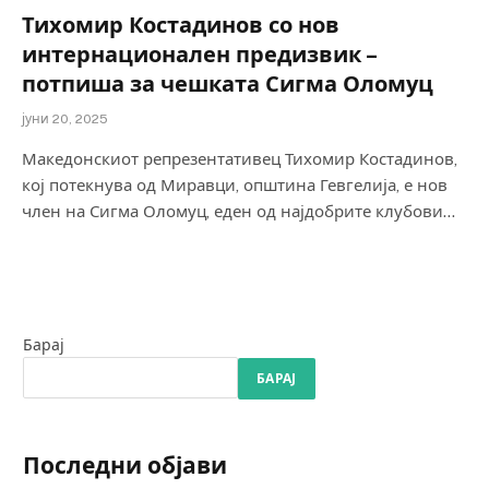
Тихомир Костадинов со нов
интернационален предизвик –
потпиша за чешката Сигма Оломуц
јуни 20, 2025
Македонскиот репрезентативец Тихомир Костадинов,
кој потекнува од Миравци, општина Гевгелија, е нов
член на Сигма Оломуц, еден од најдобрите клубови…
Барај
БАРАЈ
Последни објави