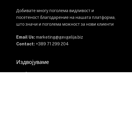
Добивате многу поголема видливост и
посетеност благодарение на нашата платформа,
што значи и поголема можност за нови клиенти
Email Us:
marketing@gevgelija.biz
Contact:
+389 71 299 204
Издвојуваме
Автобуска станица
Железничка станица
Дежурни аптеки
Апартмани
Неработни денови 2026
Недвижности
Стоматолошки ординации
Телевизија Нова 12