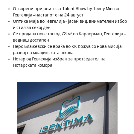
Отворени пријавите за Talent Show by Teeny Mini во
Гевгелија – настапот е на 24 август
Оптика Маја во Гевгелија – јасен вид, внимателен избор
и стил за секој ден
Се продава нов стан од 73 м² во Караорман, Гевгелија –
веднаш достапен
Перо Блажевски се враќа во КК Кожув со нова мисија:
развој на младинската школа
Нотар од Гевгелија избран за претседател на
Нотарската комора