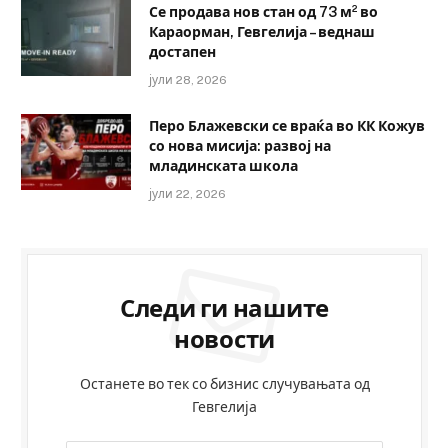
Се продава нов стан од 73 м² во
Караорман, Гевгелија – веднаш
достапен
јули 28, 2026
Перо Блажевски се враќа во КК Кожув
со нова мисија: развој на
младинската школа
јули 22, 2026
Следи ги нашите
новости
Останете во тек со бизнис случувањата од
Гевгелија