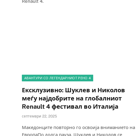
Renault 4.
АВАНТУРИ СО ЛЕГЕНДАРНИОТ РЕНО 4
Ексклузивно: Шуклев и Николов
меѓу најдобрите на глобалниот
Renault 4 фестивал во Италија
септември 22, 2025
Македонците повторно го освоија вниманието на
ЕвропаПо долга пауза, Шуклев и Николов се