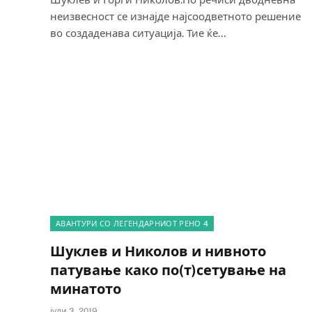
неизвесност се изнајде најсоодветното решение
во создаденава ситуација. Тие ќе…
АВАНТУРИ СО ЛЕГЕНДАРНИОТ РЕНО 4
Шуклев и Николов и нивното
патување како по(т)сетување на
минатото
јули 3, 2019