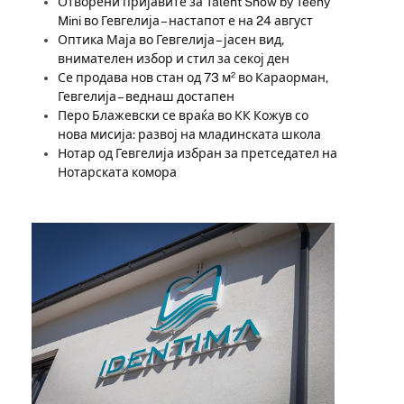
Отворени пријавите за Talent Show by Teeny
Mini во Гевгелија – настапот е на 24 август
Оптика Маја во Гевгелија – јасен вид,
внимателен избор и стил за секој ден
Се продава нов стан од 73 м² во Караорман,
Гевгелија – веднаш достапен
Перо Блажевски се враќа во КК Кожув со
нова мисија: развој на младинската школа
Нотар од Гевгелија избран за претседател на
Нотарската комора