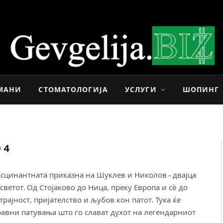
МАНИ
СТОМАТОЛОГИЈА
УСЛУГИ
ШОПИНГ
 4
асцинантната приказна на Шуклев и Николов – двајца
 светот. Од Стојаково до Ница, преку Европа и сè до
рајност, пријателство и љубов кон патот. Тука ќе
равни патувања што го слават духот на легендарниот