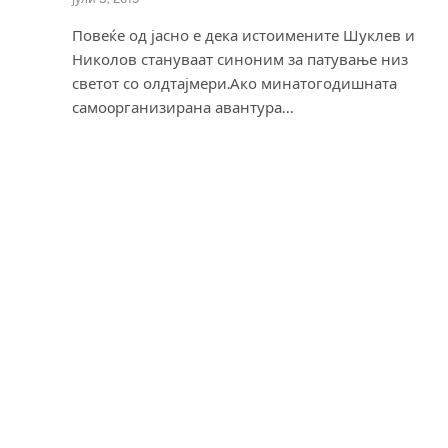
Повеќе од јасно е дека истоимените Шуклев и
Николов стануваат синоним за патување низ
светот со олдтајмери.Ако минатогодишната
самоoрганизирана авантура…