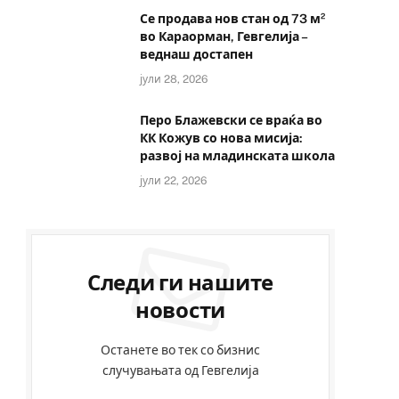
Се продава нов стан од 73 м²
во Караорман, Гевгелија –
веднаш достапен
јули 28, 2026
Перо Блажевски се враќа во
КК Кожув со нова мисија:
развој на младинската школа
јули 22, 2026
Следи ги нашите
новости
Останете во тек со бизнис
случувањата од Гевгелија