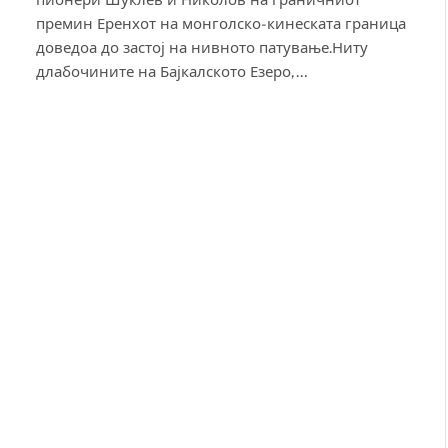
премин Еренхот на монголско-кинеската граница
доведоа до застој на нивното патување.Ниту
длабочините на Бајкалското Езеро,…