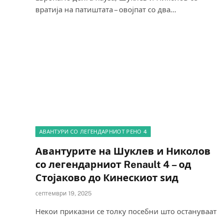
вратија на патиштата – овојпат со два…
АВАНТУРИ СО ЛЕГЕНДАРНИОТ РЕНО 4
Авантурите на Шуклев и Николов
со легендарниот Renault 4 – од
Стојаково до Кинескиот ѕид
септември 19, 2025
Некои приказни се толку посебни што остануваат