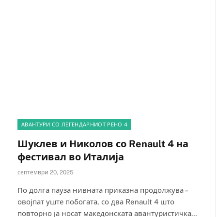
АВАНТУРИ СО ЛЕГЕНДАРНИОТ РЕНО 4
Шуклев и Николов со Renault 4 на
фестивал во Италија
септември 20, 2025
По долга пауза нивната приказна продолжува –
овојпат уште побогата, со два Renault 4 што
повторно ја носат македонската авантуристичка…