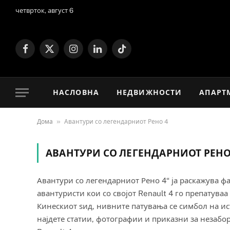
четврток, август 6
Facebook
X
Instagram
LinkedIn
TikTok
(Twitter)
НАСЛОВНА
НЕДВИЖНОСТИ
АПАРТ
»
Дома
Авантури со легендарниот Рено 4
АВАНТУРИ СО ЛЕГЕНДАРНИОТ РЕНО
Авантури со легендарниот Рено 4“ ја раскажува ф
авантуристи кои со својот Renault 4 го препатуваа
Кинескиот ѕид, нивните патувања се симбол на ист
најдете статии, фотографии и приказни за незабо