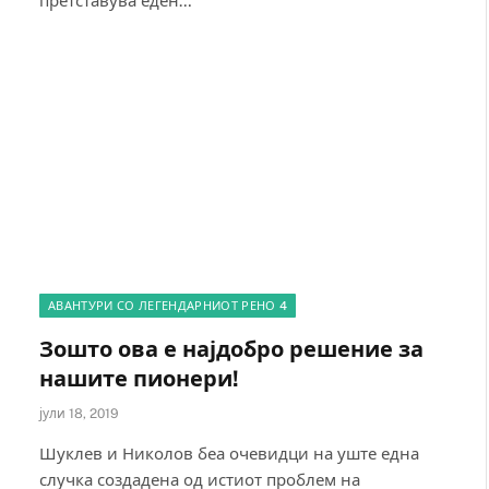
претставува еден…
АВАНТУРИ СО ЛЕГЕНДАРНИОТ РЕНО 4
Зошто ова е најдобро решение за
нашите пионери!
јули 18, 2019
Шуклев и Николов беа очевидци на уште една
случка создадена од истиот проблем на