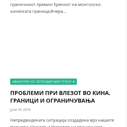
граничниот премин Еренхот на монголско-
кинеската граница.Вчера…
АВАНТУРИ СО ЛЕГЕНДАРНИОТ РЕНО 4
ПРОБЛЕМИ ПРИ ВЛЕЗОТ ВО КИНА.
ГРАНИЦИ И ОГРАНИЧУВАЊА
јули 16, 2019
Непредвидената ситуација создадена врз нашите
пионери Шуклев и Николов на граничниот