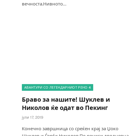
вечноста.Нивното…
АВАНТУРИ СО ЛЕГЕНДАРНИОТ РЕНО 4
Браво за нашите! Шуклев и
Николов ќе одат во Пекинг
јули 17, 2019
Конечно завршница со среќен крај за Џоко
Шуклев и Ѓорѓи Николов.По речиси дводневна