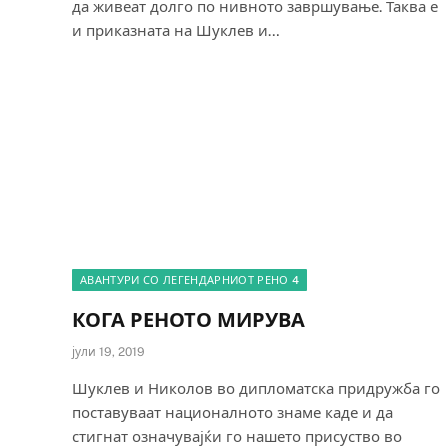
да живеат долго по нивното завршување. Таква е
и приказната на Шуклев и…
АВАНТУРИ СО ЛЕГЕНДАРНИОТ РЕНО 4
КОГА РЕНОТО МИРУВА
јули 19, 2019
Шуклев и Николов во дипломатска придружба го
поставуваат националното знаме каде и да
стигнат означувајќи го нашето присуство во