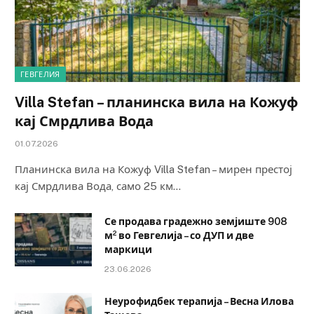
ГЕВГЕЛИЯ
Villa Stefan – планинска вила на Кожуф
кај Смрдлива Вода
01.07.2026
Планинска вила на Кожуф Villa Stefan – мирен престој
кај Смрдлива Вода, само 25 км…
Се продава градежно земјиште 908
м² во Гевгелија – со ДУП и две
маркици
23.06.2026
Неурофидбек терапија – Весна Илова