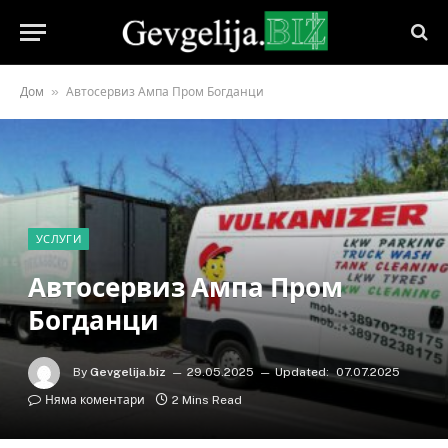
»
Дом
Автосервиз Ампа Пром Богданци
УСЛУГИ
Автосервиз Ампа Пром
Богданци
By
Gevgelija.biz
29.05.2025
Updated:
07.07.2025
Няма коментари
2 Mins Read