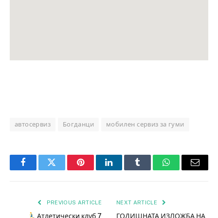
автосервиз
Богданци
мобилен сервиз за гуми
Facebook
Twitter
Pinterest
LinkedIn
Tumblr
WhatsApp
Email
PREVIOUS ARTICLE
NEXT ARTICLE
Атлетически клуб 7
ГОДИШНАТА ИЗЛОЖБА НА