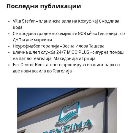
Последни публикации
Villa Stefan – планинска вила на Кожуф кај Смрдлива
Вода
Се продава градежно земјиште 908 м² во Гевгелија – со
ДУП и две маркици
Неурофидбек терапија – Весна Илова Ташева
Влечна шлеп служба 24/7 MICO PLUS – сигурна помош
на пат во Гевгелија, Македонија и Грција
Emi Center Rent-a-car го проширува возниот парк со
две нови возила во Гевгелија