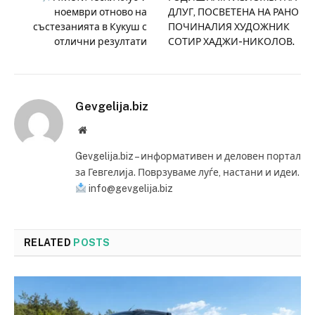
ноември отново на
ДЛУГ, ПОСВЕТЕНА НА РАНО
състезанията в Кукуш с
ПОЧИНАЛИЯ ХУДОЖНИК
отлични резултати
СОТИР ХАДЖИ-НИКОЛОВ.
Gevgelija.biz
Website
Gevgelija.biz – информативен и деловен портал
за Гевгелија. Поврзуваме луѓе, настани и идеи.
info@gevgelija.biz
RELATED
POSTS