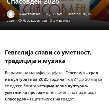
Спасовден 2025
By
Gevgelija.biz
мај 27, 2025
Updated:
мај 27,
2025
Нема коментари
2 Mins Read
Гевгелија слави со уметност,
традиција и музика
Во рамки на манифестацијата
„Гевгелија – град
на културата за 2025 година“
, од 27 до 30 мај ќе
се одржи богата
четиридневна културно-
уметничка програма
, посветена на празникот
Спасовден
– заштитникот на градот.