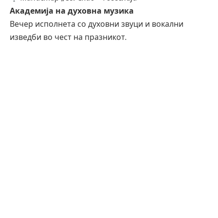
Академија на духовна музика
Вечер исполнета со духовни звуци и вокални
изведби во чест на празникот.
Среда, 28 мај 2025
19:30 ч.
Градски плоштад – Гевгелија
Танц перформанс на Танцово студио „Мистик“
Современа интерпретација преку движење, музика
и светло.
20:30 ч.
Концерт: Трибјут на Џанго Рајнхарт
Настапуваат: