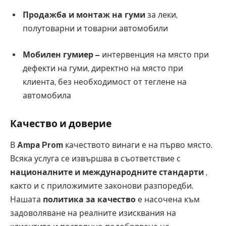
Продажба и монтаж на гуми
за леки,
полутоварни и товарни автомобили
Мобилен гумиер –
интервенция на място при
дефекти на гуми, директно на място при
клиента, без необходимост от теглене на
автомобила
Качество и доверие
В
Ampa Prom
качеството винаги е на първо място.
Всяка услуга се извършва в съответствие с
националните и международните стандарти
,
както и с приложимите законови разпоредби.
Нашата
политика за качество
е насочена към
задоволяване на реалните изисквания на