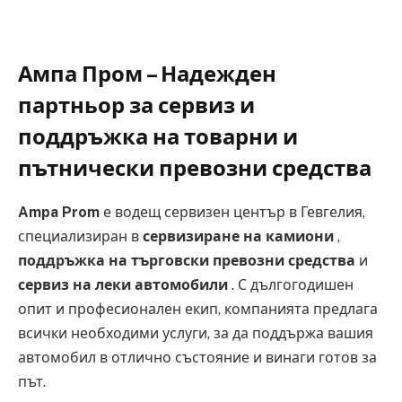
Ампа Пром – Надежден
партньор за сервиз и
поддръжка на товарни и
пътнически превозни средства
Ampa Prom
е водещ сервизен център в Гевгелия,
специализиран в
сервизиране на камиони
,
поддръжка на търговски превозни средства
и
сервиз на леки автомобили
. С дългогодишен
опит и професионален екип, компанията предлага
всички необходими услуги, за да поддържа вашия
автомобил в отлично състояние и винаги готов за
път.