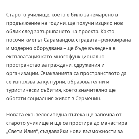
Старото училище, което е било занемарено в
продължение на години, ще получи изцяло нов
облик след завършването на проекта. Както
посочи кметът Сарамандов, сградата – реновирана
и модерно оборудвана – ще бъде въведена в
експлоатация като многофункционално
пространство за граждани, сдружения и
организации. Очакванията са пространството да
се използва за културни, образователни и
туристически събития, което значително ще
обогати социалния живот в Серменин.
Новата еко-велосипедна пътека ще започва от
старото училище и ще се простира до манастира
„Свети Илия“, създавайки нови възможности за