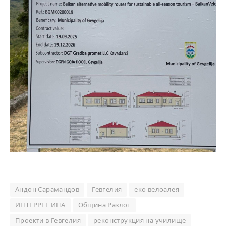
Андон Сарамандов
Гевгелия
еко велоалея
ИНТЕРРЕГ ИПА
Община Разлог
Проекти в Гевгелия
реконструкция на училище