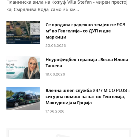
Планинска вила на Кожуф Villa Stefan – мирен престој
кај Смрдлива Вода, само 25 км…
Се продава градежно земјиште 908
м² во Гевгелија – со ДУП и две
маркици
23.06.2026
Неурофидбек терапија – Весна Илова
Ташева
19.06.2026
Влечна шлеп служба 24/7 MICO PLUS –
сигурна помош на пат во Гевгелија,
Македонија и Грција
17.06.2026