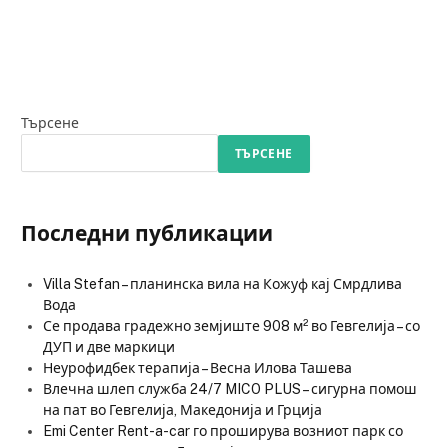
Търсене
ТЪРСЕНЕ
Последни публикации
Villa Stefan – планинска вила на Кожуф кај Смрдлива
Вода
Се продава градежно земјиште 908 м² во Гевгелија – со
ДУП и две маркици
Неурофидбек терапија – Весна Илова Ташева
Влечна шлеп служба 24/7 MICO PLUS – сигурна помош
на пат во Гевгелија, Македонија и Грција
Emi Center Rent-a-car го проширува возниот парк со