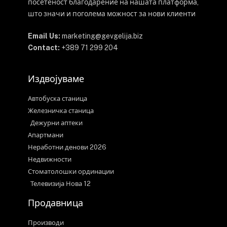
Во петок (07 ноември) и сабота (08 ноември), во
Гевгелија ќе се одбележи големиот христијански
празник
Митровден
, посветен на
Свети
великомаченик Димитрие
.
Црквата
„Свети Кирил и Методиј“
ги поканува
сите верници да земат учество во празничните
богослужби и молитви: