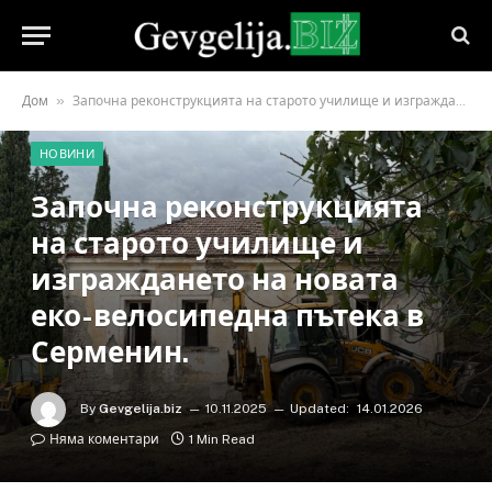
»
Дом
Започна реконструкцията на старото училище и изграждането на новата еко-велосипедна пътека в Серменин.
НОВИНИ
Започна реконструкцията
на старото училище и
изграждането на новата
еко-велосипедна пътека в
Серменин.
By
Gevgelija.biz
10.11.2025
Updated:
14.01.2026
Няма коментари
1 Min Read