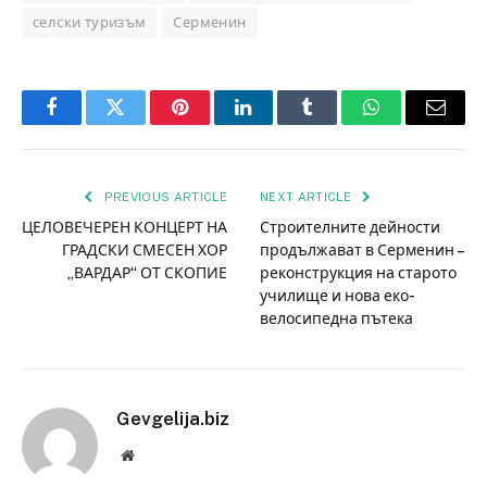
селски туризъм
Серменин
Facebook
Twitter
Pinterest
LinkedIn
Tumblr
WhatsApp
Email
PREVIOUS ARTICLE
NEXT ARTICLE
ЦЕЛОВЕЧЕРЕН КОНЦЕРТ НА
Строителните дейности
ГРАДСКИ СМЕСЕН ХОР
продължават в Серменин –
„ВАРДАР“ ОТ СКОПИЕ
реконструкция на старото
училище и нова еко-
велосипедна пътека
Gevgelija.biz
Website