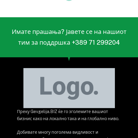
НАСТАНИ
Митровден во Гевгелија –
Празнична богослужба
во црквата „Свети Кирил
и Методиј“
By
Gevgelija.biz
ноември 6, 2025
Updated:
ноември
10, 2025
Нема коментари
1 Min Read