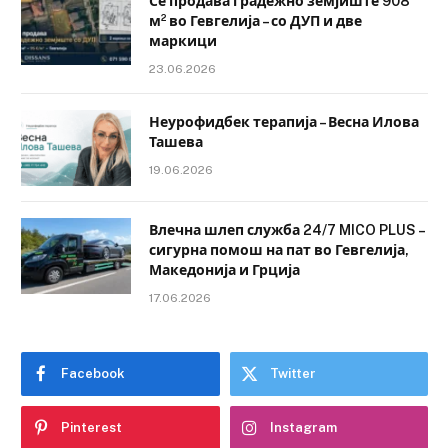
Се продава градежно земјиште 908
м² во Гевгелија – со ДУП и две
маркици
23.06.2026
Неурофидбек терапија – Весна Илова
Ташева
19.06.2026
Влечна шлеп служба 24/7 MICO PLUS –
сигурна помош на пат во Гевгелија,
Македонија и Грција
17.06.2026
Facebook
Twitter
Pinterest
Instagram