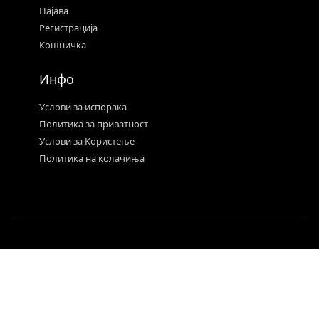
07 ноември (петок)
16:00 – Празнична вечерна богослужба
16:45 – Благословување на празничните колачи
08 ноември (сабота)
07:00 – Празнична утринска молитва
08:30 – Света Божествена Литургија
09:45 – Благословување на празничните колачи
Со заедничка молитва и духовна радост,
гевгеличани ќе го прослават споменот на Свети
Димитрие – заштитникот кој, како што вели
пораката на плакатот,
„моли Го Бога за нас!“
Вечни нека ви се имињата на сите кои
празнувате!