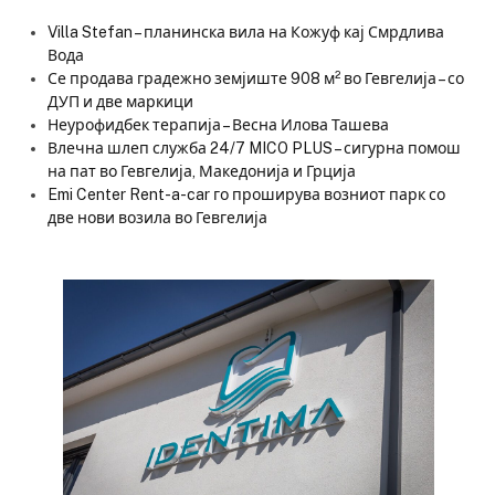
Villa Stefan – планинска вила на Кожуф кај Смрдлива
Вода
Се продава градежно земјиште 908 м² во Гевгелија – со
ДУП и две маркици
Неурофидбек терапија – Весна Илова Ташева
Влечна шлеп служба 24/7 MICO PLUS – сигурна помош
на пат во Гевгелија, Македонија и Грција
Emi Center Rent-a-car го проширува возниот парк со
две нови возила во Гевгелија