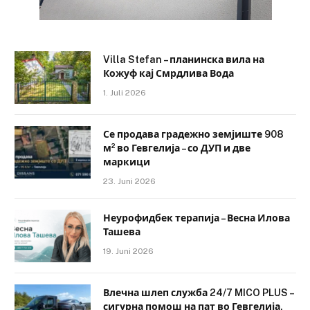
Villa Stefan – планинска вила на
Кожуф кај Смрдлива Вода
1. Juli 2026
Се продава градежно земјиште 908
м² во Гевгелија – со ДУП и две
маркици
23. Juni 2026
Неурофидбек терапија – Весна Илова
Ташева
19. Juni 2026
Влечна шлеп служба 24/7 MICO PLUS –
сигурна помош на пат во Гевгелија,