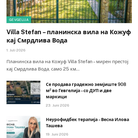
GEVGELIJA
Villa Stefan – планинска вила на Кожуф
кај Смрдлива Вода
1. Juli 2026
Планинска вила на Кожуф Villa Stefan – мирен престој
кај Смрдлива Вода, само 25 км…
Се продава градежно земјиште 908
м² во Гевгелија – со ДУП и две
маркици
23. Juni 2026
Неурофидбек терапија – Весна Илова
Ташева
19. Juni 2026