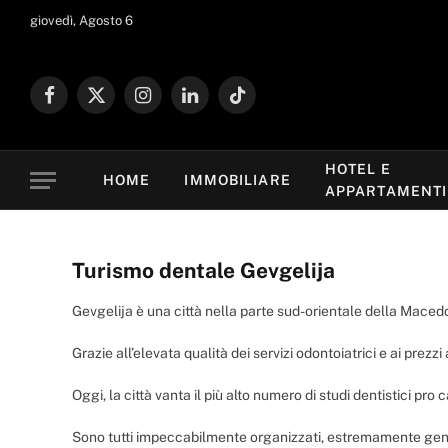
giovedì, Agosto 6
Facebook
X
Instagram
LinkedIn
TikTok
(Twitter)
HOTEL E
HOME
IMMOBILIARE
APPARTAMENTI
Turismo dentale Gevgelija
Gevgelija è una città nella parte sud-orientale della Macedon
Grazie all’elevata qualità dei servizi odontoiatrici e ai prez
Oggi, la città vanta il più alto numero di studi dentistici pro 
Sono tutti impeccabilmente organizzati, estremamente gentili,