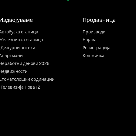
Издвојуваме
Продавница
Автобуска станица
Производи
Железничка станица
Најава
Дежурни аптеки
Регистрација
Апартмани
Кошничка
Неработни денови 2026
Недвижности
Стоматолошки ординации
Телевизија Нова 12