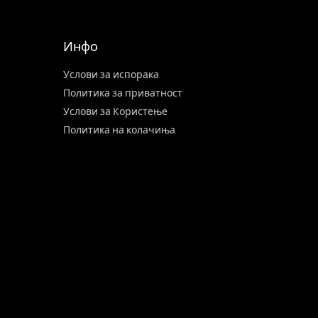
Инфо
Услови за испорака
Политика за приватност
Услови за Користење
Политика на колачиња