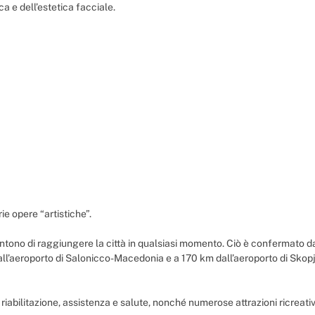
ca e dell’estetica facciale.
ie opere “artistiche”.
ntono di raggiungere la città in qualsiasi momento. Ciò è confermato dal
dall’aeroporto di Salonicco-Macedonia e a 170 km dall’aeroporto di Skopje
zi di riabilitazione, assistenza e salute, nonché numerose attrazioni ricreati