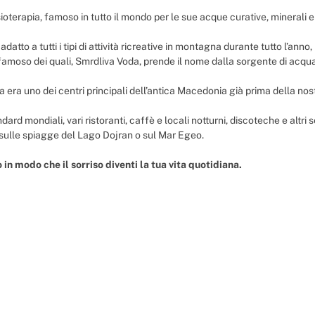
fisioterapia, famoso in tutto il mondo per le sue acque curative, minerali e
adatto a tutti i tipi di attività ricreative in montagna durante tutto l’ann
 più famoso dei quali, Smrdliva Voda, prende il nome dalla sorgente di acqu
a era uno dei centri principali dell’antica Macedonia già prima della nos
andard mondiali, vari ristoranti, caffè e locali notturni, discoteche e alt
ti sulle spiagge del Lago Dojran o sul Mar Egeo.
 in modo che il sorriso diventi la tua vita quotidiana.