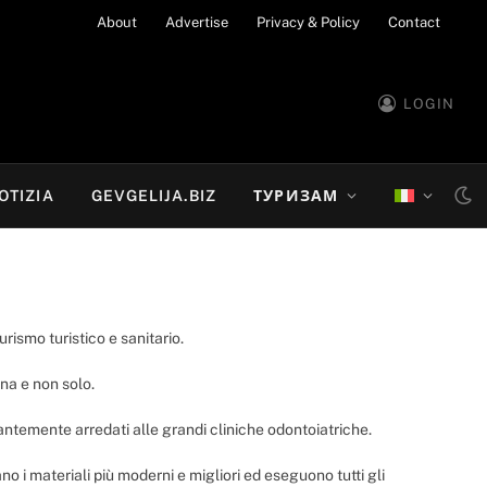
About
Advertise
Privacy & Policy
Contact
LOGIN
OTIZIA
GEVGELIJA.BIZ
ТУРИЗАМ
rismo turistico e sanitario.
ona e non solo.
elegantemente arredati alle grandi cliniche odontoiatriche.
no i materiali più moderni e migliori ed eseguono tutti gli