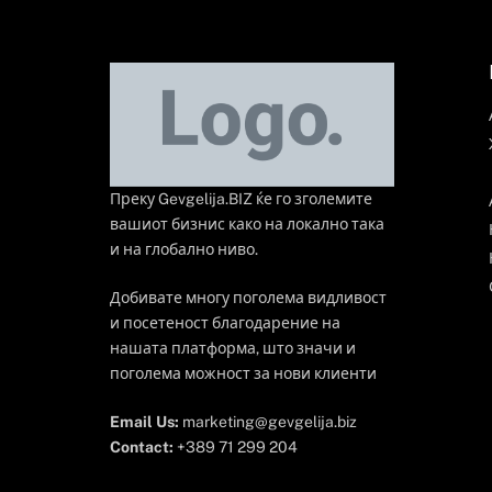
Преку Gevgelija.BIZ ќе го зголемите
вашиот бизнис како на локално така
и на глобално ниво.
Добивате многу поголема видливост
и посетеност благодарение на
нашата платформа, што значи и
поголема можност за нови клиенти
Email Us:
marketing@gevgelija.biz
Contact:
+389 71 299 204