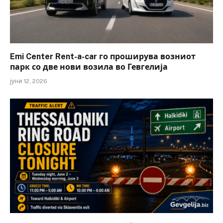
Emi Center Rent-a-car го проширува возниот
парк со две нови возила во Гевгелија
јуни 12, 2026