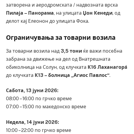
затворена и аеродромската / надвозната врска
Пилаја – Панорама
, на улицата
Џон Кенеди
, од
делот кај Елеонон до улицата Фока.
Ограничувања за товарни возила
За товарни возила над
3,5 тони
ќе важи посебна
забрана за движење на дел од Внатрешната
обиколница на Солун, од клучката
К16 Лаханагорá
до клучката
К13 – болница „Агиос Павлос“
.
Сабота, 13 јуни 2026:
08:00 – 16:00 по грчко време
07:00 – 15:00 по македонско време
Недела, 14 јуни 2026:
10:00 – 22:00 по грчко време