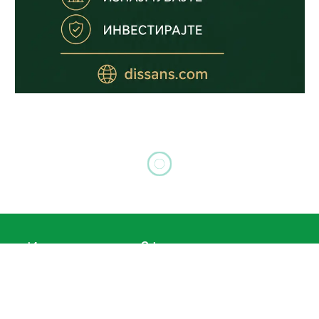
ВЕСТИ
Emi Center Rent-a-car го
проширува возниот парк
со две нови возила во
Гевгелија