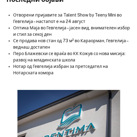
Отворени пријавите за Talent Show by Teeny Mini во
Гевгелија – настапот е на 24 август
Оптика Маја во Гевгелија – јасен вид, внимателен избор
и стил за секој ден
Се продава нов стан од 73 м² во Караорман, Гевгелија –
веднаш достапен
Перо Блажевски се враќа во КК Кожув со нова мисија:
развој на младинската школа
Нотар од Гевгелија избран за претседател на
Нотарската комора