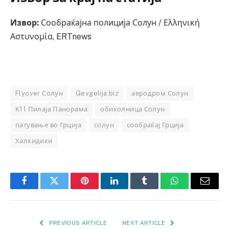
Извор:
Сообраќајна полиција Солун / Ελληνική
Αστυνομία, ERTnews
Flyover Солун
Gevgelija.biz
аеродром Солун
К11 Пилаја Панорама
обиколница Солун
патување во Грција
солун
сообраќај Грција
Халкидики
Facebook
Twitter
Pinterest
LinkedIn
Tumblr
WhatsApp
Email
PREVIOUS ARTICLE
NEXT ARTICLE