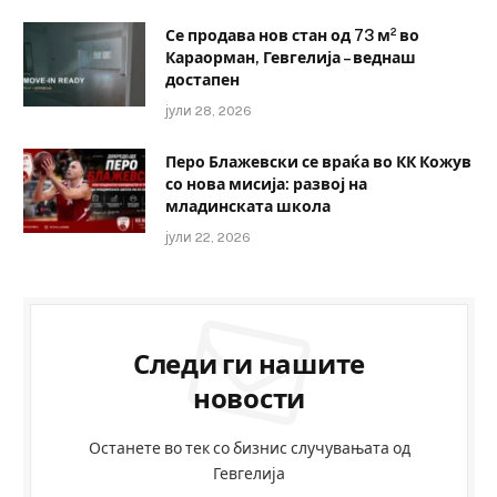
Се продава нов стан од 73 м² во
Караорман, Гевгелија – веднаш
достапен
јули 28, 2026
Перо Блажевски се враќа во КК Кожув
со нова мисија: развој на
младинската школа
јули 22, 2026
Следи ги нашите
новости
Останете во тек со бизнис случувањата од
Гевгелија