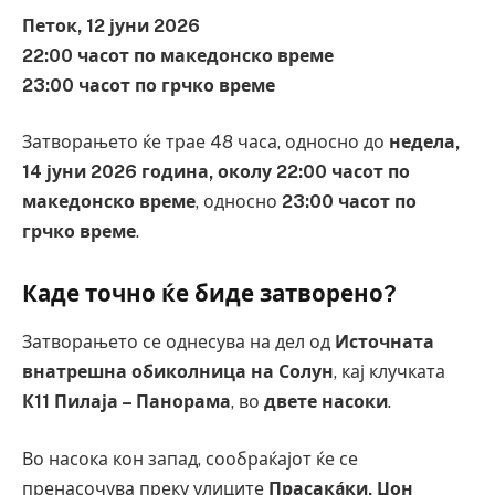
Петок, 12 јуни 2026
22:00 часот по македонско време
23:00 часот по грчко време
Затворањето ќе трае 48 часа, односно до
недела,
14 јуни 2026 година, околу 22:00 часот по
македонско време
, односно
23:00 часот по
грчко време
.
Каде точно ќе биде затворено?
Затворањето се однесува на дел од
Источната
внатрешна обиколница на Солун
, кај клучката
К11 Пилаја – Панорама
, во
двете насоки
.
Во насока кон запад, сообраќајот ќе се
пренасочува преку улиците
Прасакáки, Џон