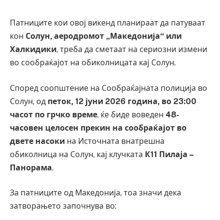
Патниците кои овој викенд планираат да патуваат
кон
Солун, аеродромот „Македонија“ или
Халкидики
, треба да сметаат на сериозни измени
во сообраќајот на обиколницата кај Солун.
Според соопштение на Сообраќајната полиција во
Солун, од
петок, 12 јуни 2026 година, во 23:00
часот по грчко време
, ќе биде воведен
48-
часовен целосен прекин на сообраќајот во
двете насоки
на Источната внатрешна
обиколница на Солун, кај клучката
К11 Пилаја –
Панорама
.
За патниците од Македонија, тоа значи дека
затворањето започнува во: