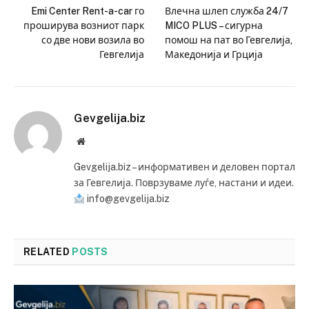
Emi Center Rent-a-car го
Влечна шлеп служба 24/7
проширува возниот парк
MICO PLUS – сигурна
со две нови возила во
помош на пат во Гевгелија,
Гевгелија
Македонија и Грција
Gevgelija.biz
Website
Gevgelija.biz – информативен и деловен портал
за Гевгелија. Поврзуваме луѓе, настани и идеи.
info@gevgelija.biz
RELATED
POSTS