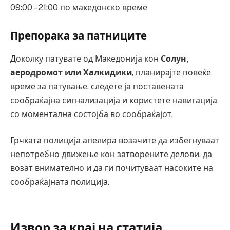
09:00 – 21:00 по македонско време
Препорака за патниците
Доколку патувате од Македонија кон
Солун,
аеродромот или Халкидики
, планирајте повеќе
време за патување, следете ја поставената
сообраќајна сигнализација и користете навигација
со моментална состојба во сообраќајот.
Грчката полиција апелира возачите да избегнуваат
непотребно движење кон затворените делови, да
возат внимателно и да ги почитуваат насоките на
сообраќајната полиција.
Извор за крај на статија