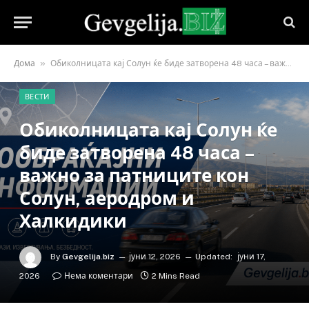
»
Дома
Обиколницата кај Солун ќе биде затворена 48 часа – важно за патниците кон Солун, аеродром и Халкидики
ВЕСТИ
Обиколницата кај Солун ќе
биде затворена 48 часа –
важно за патниците кон
Солун, аеродром и
Халкидики
By
Gevgelija.biz
јуни 12, 2026
Updated:
јуни 17,
2026
Нема коментари
2 Mins Read