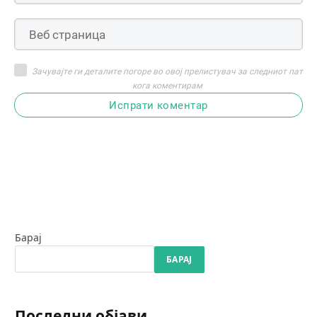
Зачувајте ги деталите погоре во овој прелистувач за следниот пат
кога коментирам
Испрати коментар
Барај
БАРАЈ
Последни објави