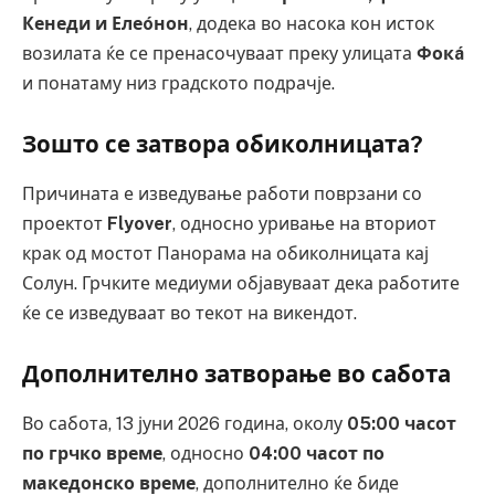
Кенеди и Елеóнон
, додека во насока кон исток
возилата ќе се пренасочуваат преку улицата
Фокá
и понатаму низ градското подрачје.
Зошто се затвора обиколницата?
Причината е изведување работи поврзани со
проектот
Flyover
, односно уривање на вториот
крак од мостот Панорама на обиколницата кај
Солун. Грчките медиуми објавуваат дека работите
ќе се изведуваат во текот на викендот.
Дополнително затворање во сабота
Во сабота, 13 јуни 2026 година, околу
05:00 часот
по грчко време
, односно
04:00 часот по
македонско време
, дополнително ќе биде