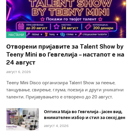
НАСТАНИ
Отворени пријавите за Talent Show by
Teeny Mini во Гевгелија – настапот е на
24 август
август 6, 2026
Teeny Mini Disco организира Talent Show за пеење,
танцување, свирење, глума, поезија и други уникатни
таленти. Пријавувањето е отворено до 20 август.
Оптика Маја во Гевгелија – јасен вид,
внимателен избор и стил за секој ден
август 4, 2026