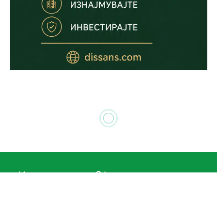
ГЕВГЕЛИЈА
Villa Stefan – планинска
вила на Кожуф кај