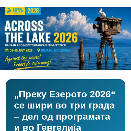
„Преку Езерото 2026“
се шири во три града
– дел од програмата
и во Гевгелија