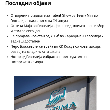
Последни објави
Отворени пријавите за Talent Show by Teeny Mini во
Гевгелија – настапот е на 24 август
Оптика Маја во Гевгелија – јасен вид, внимателен избор
и стил за секој ден
Се продава нов стан од 73 м² во Караорман, Гевгелија –
веднаш достапен
Перо Блажевски се враќа во КК Кожув со нова мисија:
развој на младинската школа
Нотар од Гевгелија избран за претседател на
Нотарската комора