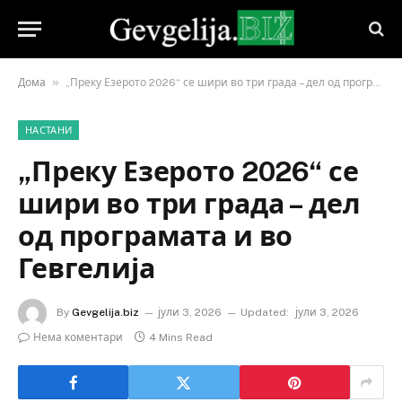
»
Дома
„Преку Езерото 2026“ се шири во три града – дел од програмата и во Гевгелија
НАСТАНИ
„Преку Езерото 2026“ се
шири во три града – дел
од програмата и во
Гевгелија
By
Gevgelija.biz
јули 3, 2026
Updated:
јули 3, 2026
Нема коментари
4 Mins Read