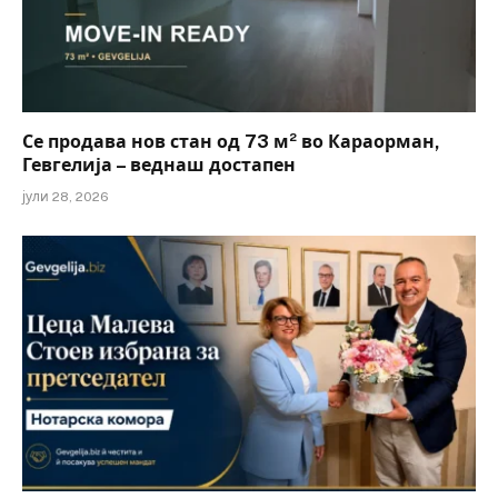
Се продава нов стан од 73 м² во Караорман,
Гевгелија – веднаш достапен
јули 28, 2026