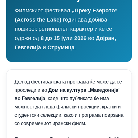
Филмскиот фестивал
„Преку Езерото“
(Across the Lake)
годинава добива
поширок регионален карактер и ќе се
одржи од
8 до 15 јули 2026
во
Дојран,
Гевгелија и Струмица
.
Дел од фестивалската програма ќе може да се
проследи и во
Дом на култура „Македонија“
во Гевгелија
, каде што публиката ќе има
можност да гледа филмски проекции, кратки и
студентски селекции, како и програма поврзана
со современиот ирански филм.