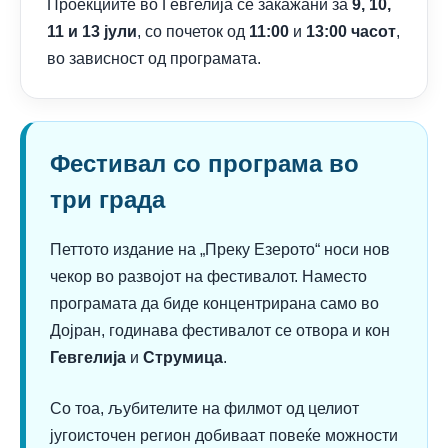
Проекциите во Гевгелија се закажани за
9, 10,
11 и 13 јули
, со почеток од
11:00
и
13:00 часот
,
во зависност од програмата.
Фестивал со програма во
три града
Петтото издание на „Преку Езерото“ носи нов
чекор во развојот на фестивалот. Наместо
програмата да биде концентрирана само во
Дојран, годинава фестивалот се отвора и кон
Гевгелија
и
Струмица
.
Со тоа, љубителите на филмот од целиот
југоисточен регион добиваат повеќе можности