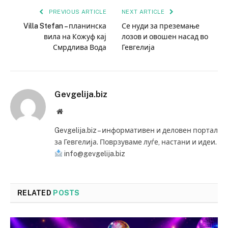
PREVIOUS ARTICLE
NEXT ARTICLE
Villa Stefan – планинска
Се нуди за преземање
вила на Кожуф кај
лозов и овошен насад во
Смрдлива Вода
Гевгелија
Gevgelija.biz
Website
Gevgelija.biz – информативен и деловен портал
за Гевгелија. Поврзуваме луѓе, настани и идеи.
info@gevgelija.biz
RELATED
POSTS