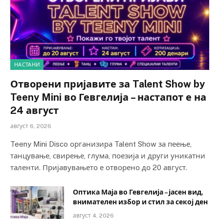
НАСТАНИ
Отворени пријавите за Talent Show by
Teeny Mini во Гевгелија – настапот е на
24 август
август 6, 2026
Teeny Mini Disco организира Talent Show за пеење,
танцување, свирење, глума, поезија и други уникатни
таленти. Пријавувањето е отворено до 20 август.
Оптика Маја во Гевгелија – јасен вид,
внимателен избор и стил за секој ден
август 4, 2026