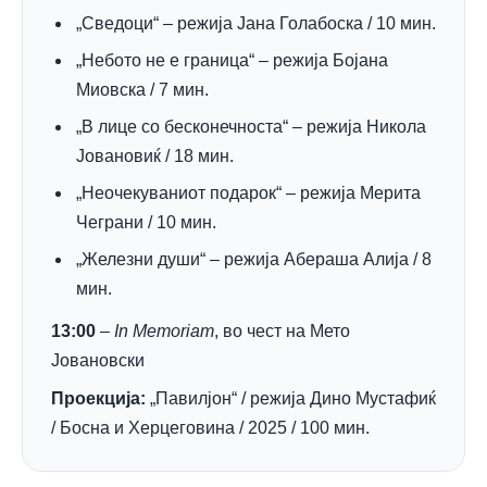
„Сведоци“ – режија Јана Голабоска / 10 мин.
„Небото не е граница“ – режија Бојана
Миовска / 7 мин.
„В лице со бесконечноста“ – режија Никола
Јовановиќ / 18 мин.
„Неочекуваниот подарок“ – режија Мерита
Чеграни / 10 мин.
„Железни души“ – режија Абераша Алија / 8
мин.
13:00
–
In Memoriam
, во чест на Мето
Јовановски
Проекција:
„Павилјон“ / режија Дино Мустафиќ
/ Босна и Херцеговина / 2025 / 100 мин.