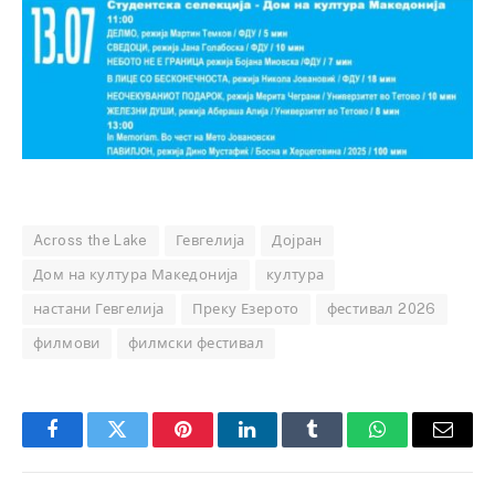
Across the Lake
Гевгелија
Дојран
Дом на култура Македонија
култура
настани Гевгелија
Преку Езерото
фестивал 2026
филмови
филмски фестивал
Facebook
Twitter
Pinterest
LinkedIn
Tumblr
WhatsApp
Email