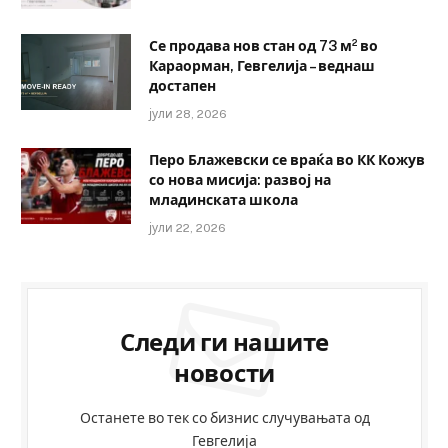
Се продава нов стан од 73 м² во
Караорман, Гевгелија – веднаш
достапен
јули 28, 2026
Перо Блажевски се враќа во КК Кожув
со нова мисија: развој на
младинската школа
јули 22, 2026
Следи ги нашите
новости
Останете во тек со бизнис случувањата од
Гевгелија