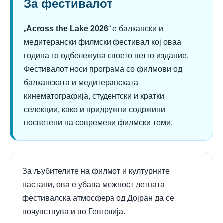
За фестивалот
„
Across the Lake 2026
“ е балкански и
медитерански филмски фестивал кој оваа
година го одбележува своето петто издание.
Фестивалот носи програма со филмови од
балканската и медитеранската
кинематографија, студентски и кратки
селекции, како и придружни содржини
посветени на современи филмски теми.
За љубителите на филмот и културните
настани, ова е убава можност летната
фестивалска атмосфера од Дојран да се
почувствува и во Гевгелија.