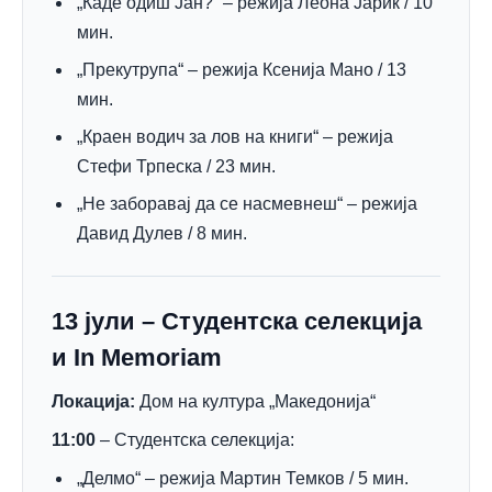
„Каде одиш Јан?“ – режија Леона Јариќ / 10
мин.
„Прекутрупа“ – режија Ксенија Мано / 13
мин.
„Краен водич за лов на книги“ – режија
Стефи Трпеска / 23 мин.
„Не заборавај да се насмевнеш“ – режија
Давид Дулев / 8 мин.
13 јули – Студентска селекција
и In Memoriam
Локација:
Дом на култура „Македонија“
11:00
– Студентска селекција:
„Делмо“ – режија Мартин Темков / 5 мин.