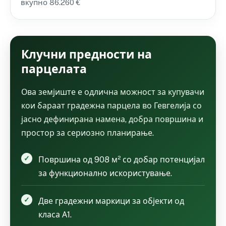
вкупно 86.260 €
Клучни предности на
парцелата
Ова земјиште е одлична можност за купувачи
кои бараат градежна парцела во Гевгелија со
јасно дефинирана намена, добра површина и
простор за сериозно планирање.
Површина од 908 м² со добар потенцијал
за функционално искористување.
Две градежни маркици за објекти од
класа А1.