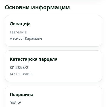
Основни информации
Локација
Гевгелија
месност Караоман
Катастарска парцела
КП 2858/2
КО Гевгелија
Површина
908 м²