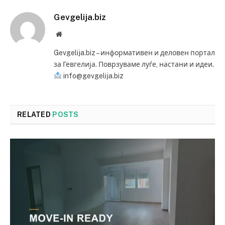
Gevgelija.biz
Website
Gevgelija.biz – информативен и деловен портал
за Гевгелија. Поврзуваме луѓе, настани и идеи.
info@gevgelija.biz
RELATED
POSTS