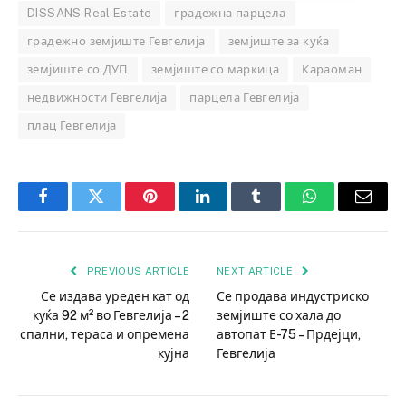
DISSANS Real Estate
градежна парцела
градежно земјиште Гевгелија
земјиште за куќа
земјиште со ДУП
земјиште со маркица
Караоман
недвижности Гевгелија
парцела Гевгелија
плац Гевгелија
Facebook
Twitter
Pinterest
LinkedIn
Tumblr
WhatsApp
Email
PREVIOUS ARTICLE
NEXT ARTICLE
Се издава уреден кат од
Се продава индустриско
куќа 92 м² во Гевгелија – 2
земјиште со хала до
спални, тераса и опремена
автопат Е-75 – Прдејци,
кујна
Гевгелија