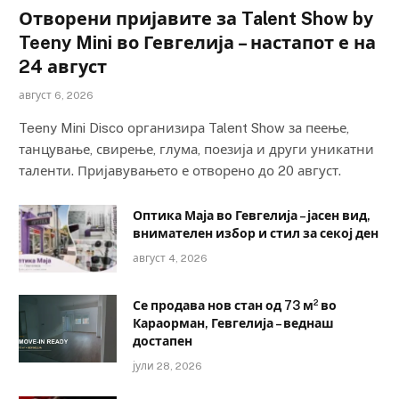
Отворени пријавите за Talent Show by
Teeny Mini во Гевгелија – настапот е на
24 август
август 6, 2026
Teeny Mini Disco организира Talent Show за пеење,
танцување, свирење, глума, поезија и други уникатни
таленти. Пријавувањето е отворено до 20 август.
Оптика Маја во Гевгелија – јасен вид,
внимателен избор и стил за секој ден
август 4, 2026
Се продава нов стан од 73 м² во
Караорман, Гевгелија – веднаш
достапен
јули 28, 2026