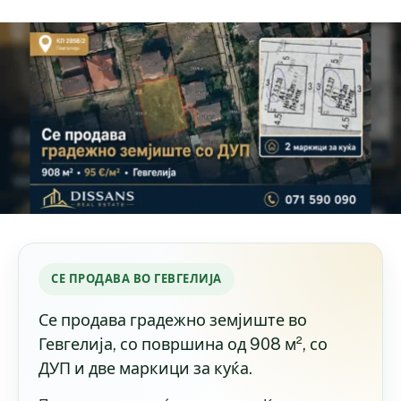
СЕ ПРОДАВА ВО ГЕВГЕЛИЈА
Се продава градежно земјиште во
Гевгелија, со површина од 908 м², со
ДУП и две маркици за куќа.