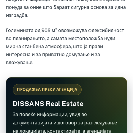
понуда за оние што бараат сигурна основа за идна
изградба.
Големината од 908 м² овозможува флексибилност
во планирањето, а самата местоположба нуди
мирна станбена атмосфера, што ја прави
интересна и за приватно домување и за
вложување.
ПРОДАЖБА ПРЕКУ АГЕНЦИЈА
DISSANS Real Estate
За повеќе информации, увид во
документацијата и договор за разгледување
на локацијата, контактирајте ја агенцијата