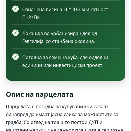
Означена висина H = 10.2 м и катност
П+2+Пк.
Локација во урбанизиран дел од
Гевгелија, со станбена околина.
Погодна за семејна куќа, две одделни
единици или инвестициски проект.
Опис на парцелата
Парцелата е погодна за купувачи кои сакаат
однапред да имаат јасна слика за можностите за
градба. Со оглед на тоа што постои ДУП и
нацртани маркици на самиот плац, ова е сериозна