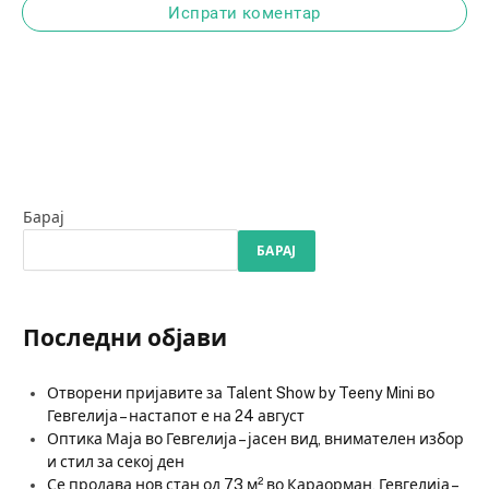
Испрати коментар
Барај
БАРАЈ
Последни објави
Отворени пријавите за Talent Show by Teeny Mini во
Гевгелија – настапот е на 24 август
Оптика Маја во Гевгелија – јасен вид, внимателен избор
и стил за секој ден
Се продава нов стан од 73 м² во Караорман, Гевгелија –