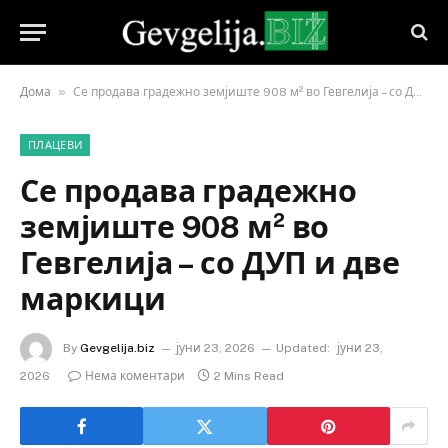
»
Дома
Се продава градежно земјиште 908 м² во Гевгелија – со ДУП и две маркици
ПЛАЦЕВИ
Се продава градежно
земјиште 908 м² во
Гевгелија – со ДУП и две
маркици
By
Gevgelija.biz
јуни 23, 2026
Updated:
јуни 23,
2026
Нема коментари
2 Mins Read