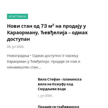
АПАРТМАНИ
Нови стан од 73 м² на продају у
Караорману, Ђевђелија – одмах
доступан
28. јул 2026.
Новоградња • Одмах доступно У насељу
Караорман у Ђевђелији, продаје се нов и
ненамештен стан…
Вила Стефан – планинска
вила на Кожуфу код
Смрдљиве воде
1. јул 2026.
Продаје се грађевинско