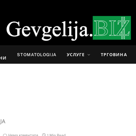
И
STOMATOLOGIJA
УСЛУГЕ
ТРГОВИНА
НИ
ЈА
Нема коментара
1 Min Read