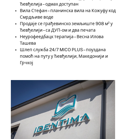
Ђевђелија – одмах доступан
Вила Стефан – планинска вила на Кожуфу код
Смрдљиве воде
Продаје се грађевинско земљиште 908 м² у
Ђевђелији – са ДУП-ом и два печата
Неурофеедбацк терапија – Весна Илова
Ташева
Шлеп служба 24/7 MICO PLUS – поуздана
помоћ на путу у Ђевђелији, Македонији и
Грчкој