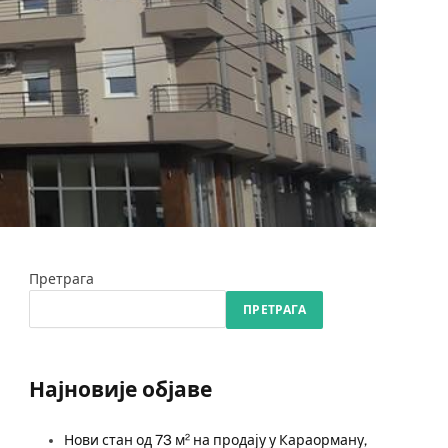
Претрага
ПРЕТРАГА
Најновије објаве
Нови стан од 73 м² на продају у Караорману,