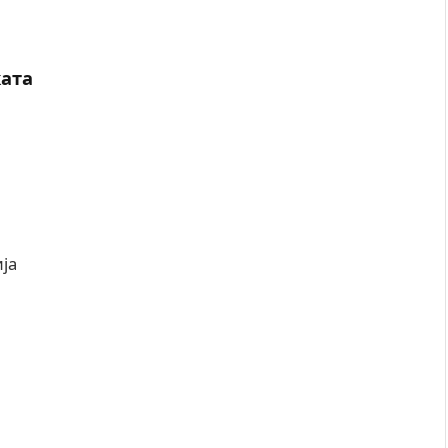
ката
ја