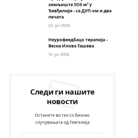
земљиште 908 м² у
Ђевђелији – са ДУП-ом и два
печата
23. јун 2026.
Неурофеедбацк терапија –
Весна Илова Ташева
19. јун 2026.
Следи ги нашите
новости
Останете во тек со бизнис
случувањата од Гевгелија