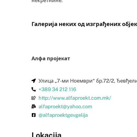
некретнине.
Галерија неких од изграђених обје
Алфа пројекат
Улица „7-ми Ноември“ бр.72/2, Ђевђели
+389 34 212 116
http://www.alfaproekt.com.mk/
alfaproekt@yahoo.com
@alfaproektgevgelija
Lokacija