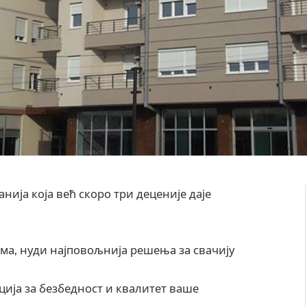
нија која већ скоро три деценије даје
ма, нуди најповољнија решења за свачију
ција за безбедност и квалитет ваше