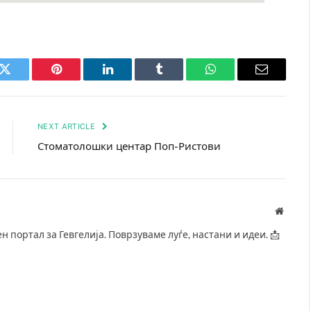
k
Twitter
Pinterest
LinkedIn
Tumblr
WhatsApp
Email
NEXT ARTICLE
Стоматолошки центар Поп-Ристови
Websit
ен портал за Гевгелија. Поврзуваме луѓе, настани и идеи. 📩