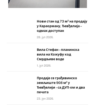
Нови стан од 73 м² на продају
у Караорману, Ђевђелија –
одмах доступан
28. јул 2026.
Вила Стефан – планинска
вила на Кожуфу код
Смрдљиве воде
1. јул 2026.
Продаје се грађевинско
земљиште 908 м² у
Ђевђелији – са ДУП-ом и два
печата
23. јун 2026.