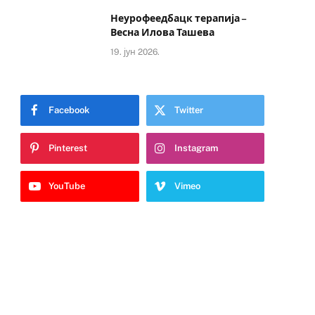
Неурофеедбацк терапија –
Весна Илова Ташева
19. јун 2026.
Facebook
Twitter
Pinterest
Instagram
YouTube
Vimeo
e