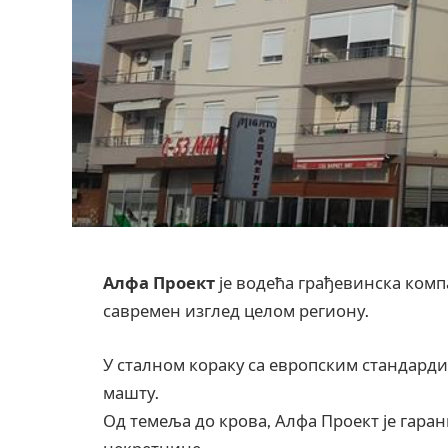
Алфа Проект
је водећа грађевинска компа
савремен изглед целом региону.
У сталном кораку са европским стандарди
машту.
Од темеља до крова, Алфа Проект је гаран