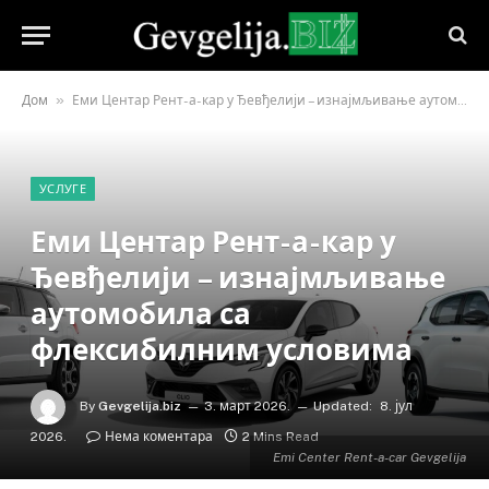
»
Дом
Еми Центар Рент-а-кар у Ђевђелији – изнајмљивање аутомобила са флексибилним условима
УСЛУГЕ
Еми Центар Рент-а-кар у
Ђевђелији – изнајмљивање
аутомобила са
флексибилним условима
By
Gevgelija.biz
3. март 2026.
Updated:
8. јул
2026.
Нема коментара
2 Mins Read
Emi Center Rent-a-car Gevgelija