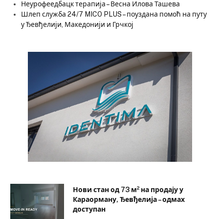
Неурофеедбацк терапија – Весна Илова Ташева
Шлеп служба 24/7 MICO PLUS – поуздана помоћ на путу
у Ђевђелији, Македонији и Грчкој
Нови стан од 73 м² на продају у
Караорману, Ђевђелија – одмах
доступан