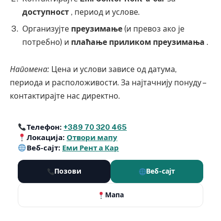
доступност
, период и услове.
Организујте
преузимање
(и превоз ако је
потребно) и
плаћање приликом преузимања
.
Напомена:
Цена и услови зависе од датума,
периода и расположивости. За најтачнију понуду –
контактирајте нас директно.
Телефон:
+389 70 320 465
Локација:
Отвори мапу
Веб-сајт:
Еми Рент а Кар
Позови
Веб-сајт
Мапа