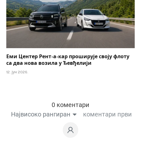
Еми Центер Рент-а-кар проширује своју флоту
са два нова возила у Ђевђелији
12. јун 2026.
0 коментари
Највисоко рангиран
коментари први