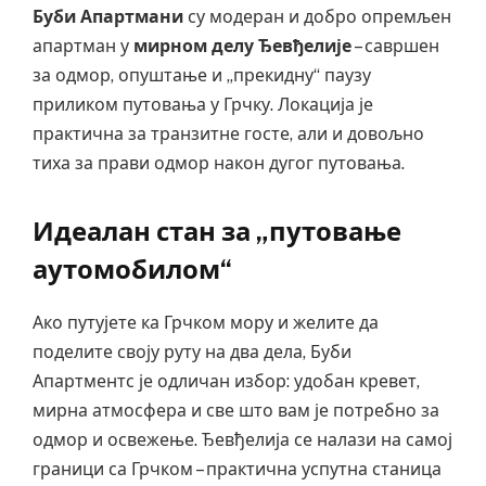
Буби Апартмани
су модеран и добро опремљен
апартман у
мирном делу Ђевђелије
– савршен
за одмор, опуштање и „прекидну“ паузу
приликом путовања у Грчку. Локација је
практична за транзитне госте, али и довољно
тиха за прави одмор након дугог путовања.
Идеалан стан за „путовање
аутомобилом“
Ако путујете ка Грчком мору и желите да
поделите своју руту на два дела, Буби
Апартментс је одличан избор: удобан кревет,
мирна атмосфера и све што вам је потребно за
одмор и освежење. Ђевђелија се налази на самој
граници са Грчком – практична успутна станица