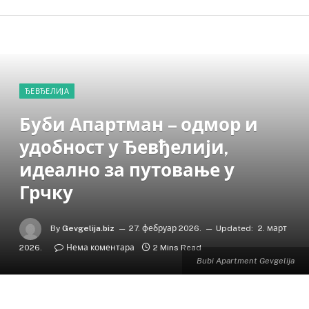
ЂЕВЂЕЛИЈА
Буби Апартман – одмор и
удобност у Ђевђелији,
идеално за путовање у
Грчку
By
Gevgelija.biz
27. фебруар 2026.
Updated:
2. март
2026.
Нема коментара
2 Mins Read
Bubi Apartment Gevgelija