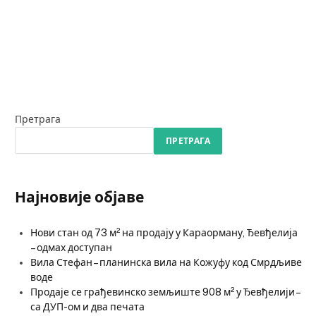
Претрага
ПРЕТРАГА
Најновије објаве
Нови стан од 73 м² на продају у Караорману, Ђевђелија
– одмах доступан
Вила Стефан – планинска вила на Кожуфу код Смрдљиве
воде
Продаје се грађевинско земљиште 908 м² у Ђевђелији –
са ДУП-ом и два печата