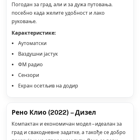
Погодан за град, али и за дужа путовања.
посебно када желите удобност и лако
руковање.
Карактеристике:
Аутоматски
Ваздушни јастук
ФМ радио
Сензори
Екран осетљив на додир
Рено Клио (2022) – Дизел
Компактан и економичан модел – идеалан за
град и свакодневне задатке, а такође се добро