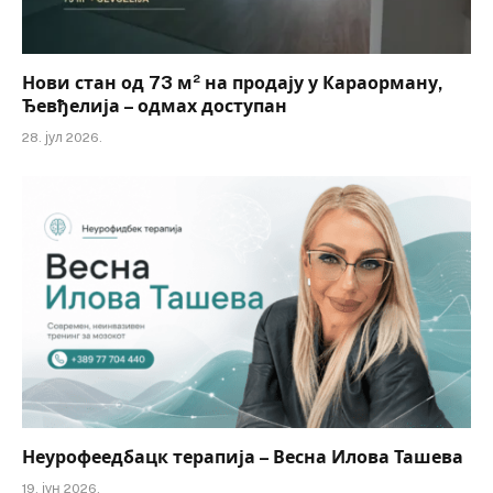
Нови стан од 73 м² на продају у Караорману,
Ђевђелија – одмах доступан
28. јул 2026.
Неурофеедбацк терапија – Весна Илова Ташева
19. јун 2026.