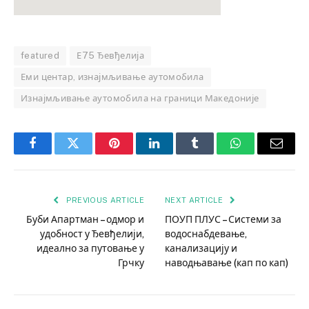
featured
Е75 Ђевђелија
Еми центар, изнајмљивање аутомобила
Изнајмљивање аутомобила на граници Македоније
Facebook
Twitter
Pinterest
LinkedIn
Tumblr
WhatsApp
Email
PREVIOUS ARTICLE
NEXT ARTICLE
Буби Апартман – одмор и
ПОУП ПЛУС – Системи за
удобност у Ђевђелији,
водоснабдевање,
идеално за путовање у
канализацију и
Грчку
наводњавање (кап по кап)