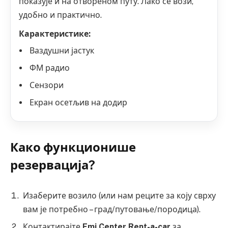
показује и на отвореном путу. Лако се вози,
удобно и практично.
Карактеристике:
Ваздушни јастук
ФМ радио
Сензори
Екран осетљив на додир
Како функционише
резервација?
Изаберите возило (или нам реците за коју сврху
вам је потребно – град/путовање/породица).
Контактирајте
Emi Center Rent-a-car
за