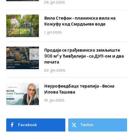
28. јул 2026.
Вила Стефан – планинска вила на
Кожуфу код Смрдљиве воде
1. јул 2026.
Продаје се грађевинско земљиште
908 м² у Ђевђелији – са ДУП-ом и два
печата
23. јун 2026.
Неурофеедбацк терапија – Весна
Илова Ташева
19. јун 2026.
Facebook
Twitter