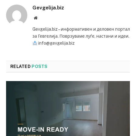
Gevgelija.biz
Website
Gevgelija.biz – информативен и деловен портал
за Гевгелија. Поврзуваме луѓе, настани и идеи.
info@gevgelija.biz
RELATED
POSTS