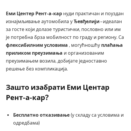
Еми Центер Рент-а-кар
нуди практичан и поуздан
изнајмљивање аутомобила у
Ђевђелији
– идеалан
за госте који долазе туристички, пословно или им
је потребна брза мобилност по граду и региону. Са
флексибилним условима
, могућношћу
плаћања
приликом преузимања
и организованим
преузимањем возила, добијате једноставно
решење без компликација.
Зашто изабрати Еми Центар
Рент-а-кар?
Бесплатно отказивање
(у складу са условима и
одредбама)