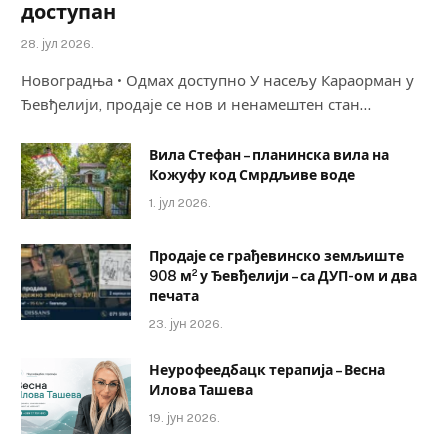
доступан
28. јул 2026.
Новоградња • Одмах доступно У насељу Караорман у
Ђевђелији, продаје се нов и ненамештен стан…
Вила Стефан – планинска вила на
Кожуфу код Смрдљиве воде
1. јул 2026.
Продаје се грађевинско земљиште
908 м² у Ђевђелији – са ДУП-ом и два
печата
23. јун 2026.
Неурофеедбацк терапија – Весна
Илова Ташева
19. јун 2026.