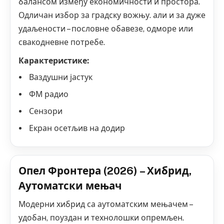
балансом између економичности и простора.
Одличан избор за градску вожњу. али и за дуже
удаљености – пословне обавезе, одморе или
свакодневне потребе.
Карактеристике:
Ваздушни јастук
ФМ радио
Сензори
Екран осетљив на додир
Опел Фронтера (2026) – Хибрид,
Аутоматски мењач
Модерни хибрид са аутоматским мењачем –
удобан, поуздан и технолошки опремљен.