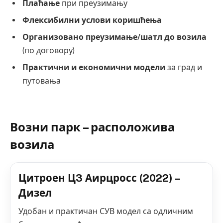
Плаћање
при преузимању
Флексибилни услови коришћења
Организовано преузимање/шатл до возила
(по договору)
Практични и економични модели
за град и
путовања
Возни парк – расположива
возила
Цитроен Ц3 Аирцросс (2022) –
Дизел
Удобан и практичан СУВ модел са одличним