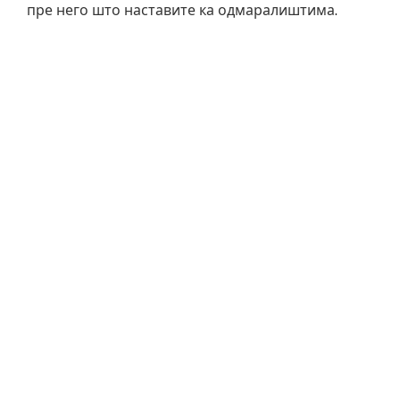
пре него што наставите ка одмаралиштима.
Шта добијате са својим
боравком?
Беспрекорна чистоћа
и уредан простор (то
је оно што гости највише истичу)
Нови и стилски уређен
смештај са
модерним ентеријером.
Климатизација
и
бесплатан Wi-Fi
Потпуно опремљена кухиња
за кафу,
доручак или брзи оброк
Приватни паркинг
– велика предност за
госте са аутомобилом
Постељина и пешкири
припремљени за