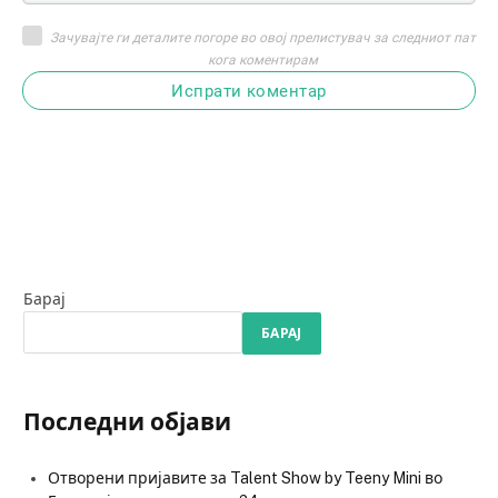
Зачувајте ги деталите погоре во овој прелистувач за следниот пат
кога коментирам
Испрати коментар
Барај
БАРАЈ
Последни објави
Отворени пријавите за Talent Show by Teeny Mini во