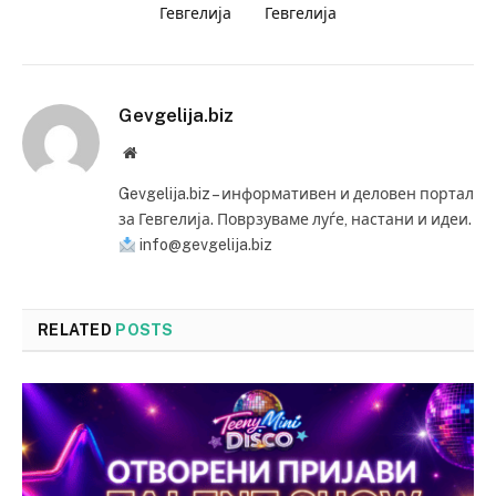
Гевгелија
Гевгелија
Gevgelija.biz
Website
Gevgelija.biz – информативен и деловен портал
за Гевгелија. Поврзуваме луѓе, настани и идеи.
info@gevgelija.biz
RELATED
POSTS