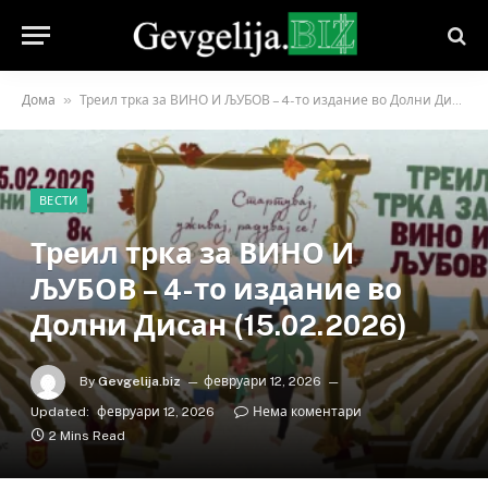
»
Дома
Треил трка за ВИНО И ЉУБОВ – 4-то издание во Долни Дисан (15.02.2026)
ВЕСТИ
Треил трка за ВИНО И
ЉУБОВ – 4-то издание во
Долни Дисан (15.02.2026)
By
Gevgelija.biz
февруари 12, 2026
Updated:
февруари 12, 2026
Нема коментари
2 Mins Read