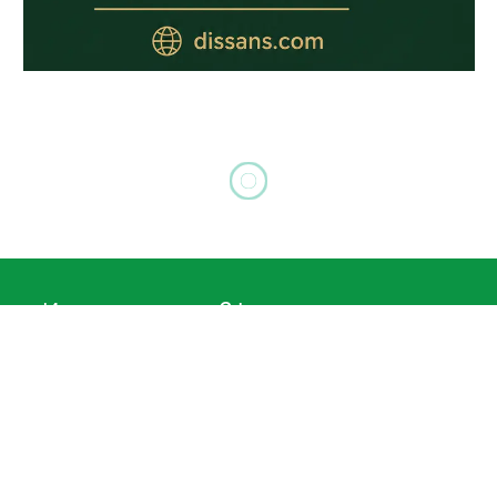
ГЕВГЕЛИЈА
Town Square Apartment –
апартман на плоштад во
Гевгелија
By
Gevgelija.biz
февруари 11, 2026
Updated:
април