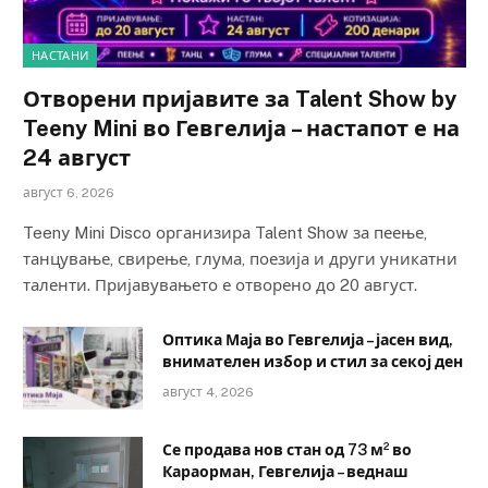
НАСТАНИ
Отворени пријавите за Talent Show by
Teeny Mini во Гевгелија – настапот е на
24 август
август 6, 2026
Teeny Mini Disco организира Talent Show за пеење,
танцување, свирење, глума, поезија и други уникатни
таленти. Пријавувањето е отворено до 20 август.
Оптика Маја во Гевгелија – јасен вид,
внимателен избор и стил за секој ден
август 4, 2026
Се продава нов стан од 73 м² во
Караорман, Гевгелија – веднаш