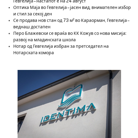
Гевгелија – настапот е на 24 август
Оптика Маја во Гевгелија – јасен вид, внимателен избор
и стил за секој ден
Се продава нов стан од 73 м² во Караорман, Гевгелија –
веднаш достапен
Перо Блажевски се враќа во КК Кожув со нова мисија:
развој на младинската школа
Нотар од Гевгелија избран за претседател на
Нотарската комора