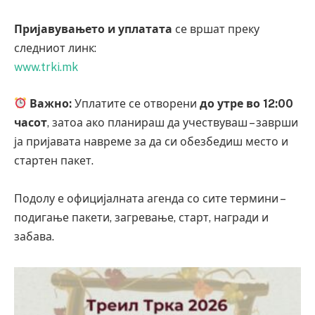
Пријавувањето и уплатата
се вршат преку
следниот линк:
www.trki.mk
Важно:
Уплатите се отворени
до утре во 12:00
часот
, затоа ако планираш да учествуваш – заврши
ја пријавата навреме за да си обезбедиш место и
стартен пакет.
Подолу е официјалната агенда со сите термини –
подигање пакети, загревање, старт, награди и
забава.