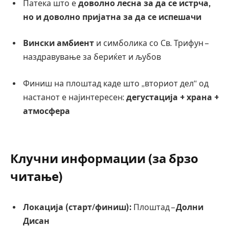
Патека што е
доволно лесна за да се истрча,
но и доволно пријатна за да се испешачи
Вински амбиент
и симболика со Св. Трифун –
наздравување за бериќет и љубов
Финиш на плоштад каде што „вториот дел“ од
настанот е најинтересен:
дегустација + храна +
атмосфера
Клучни информации (за брзо
читање)
Локација (старт/финиш):
Плоштад –
Долни
Дисан