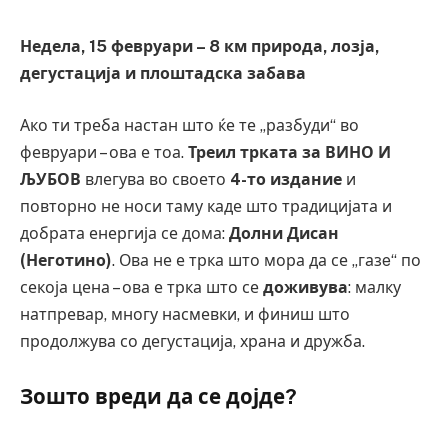
Недела, 15 февруари – 8 км природа, лозја,
дегустација и плоштадска забава
Ако ти треба настан што ќе те „разбуди“ во
февруари – ова е тоа.
Треил трката за ВИНО И
ЉУБОВ
влегува во своето
4-то издание
и
повторно не носи таму каде што традицијата и
добрата енергија се дома:
Долни Дисан
(Неготино)
. Ова не е трка што мора да се „газe“ по
секоја цена – ова е трка што се
доживува
: малку
натпревар, многу насмевки, и финиш што
продолжува со дегустација, храна и дружба.
Зошто вреди да се дојде?