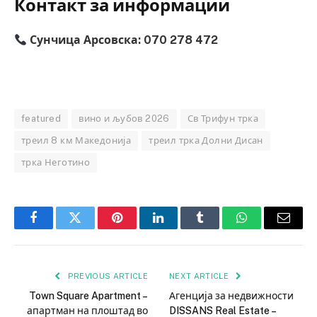
Контакт за информации
Сунчица Арсовска:
070 278 472
featured
вино и љубов 2026
Св Трифун трка
треил 8 км Македонија
треил трка Долни Дисан
трка Неготино
Facebook
Twitter
Pinterest
LinkedIn
Tumblr
WhatsApp
Email
PREVIOUS ARTICLE
NEXT ARTICLE
Town Square Apartment –
Агенција за недвижности
апартман на плоштад во
DISSANS Real Estate –