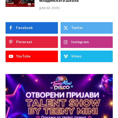
младинската школа
јули 22, 2026
Facebook
Twitter
Pinterest
Instagram
YouTube
Vimeo