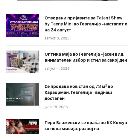
Отворени пријавите за Talent Show
by Teeny Mini во Гевгелија – настапот е
на 24 август
август 6, 2026
Оптика Маја во Гевгелија – јасен вид,
внимателен избор и стил за секој ден
август 4, 2026
Се продава нов стан од 73 м² во
Караорман, Гевгелија – веднаш
достапен
јули 28, 2026
Перо Блажевски се враќа во КК Кожув
со нова мисија: развој на