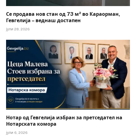
Се продава нов стан од 73 м² во Караорман,
Гевгелија – веднаш достапен
јули 28, 2026
Нотар од Гевгелија избран за претседател на
Нотарската комора
јули 6, 2026