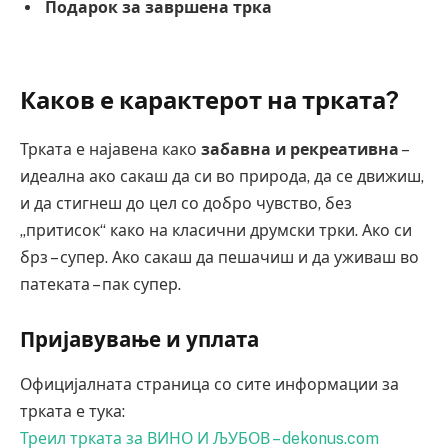
Подарок за завршена трка
Каков е карактерот на трката?
Трката е најавена како
забавна и рекреативна
–
идеална ако сакаш да си во природа, да се движиш,
и да стигнеш до цел со добро чувство, без
„притисок“ како на класични друмски трки. Ако си
брз – супер. Ако сакаш да пешачиш и да уживаш во
патеката – пак супер.
Пријавување и уплата
Официјалната страница со сите информации за
трката е тука:
Треил трката за ВИНО И ЉУБОВ – dekonus.com