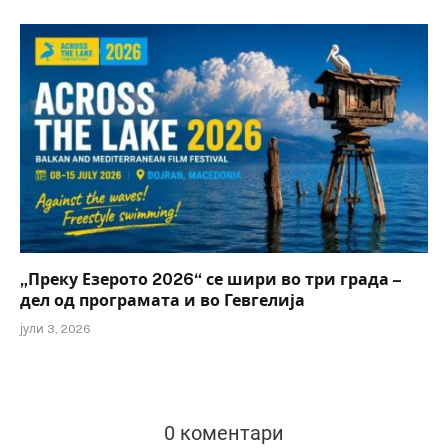
„Преку Езерото 2026“ се шири во три града –
дел од програмата и во Гевгелија
јули 3, 2026
0 коментари