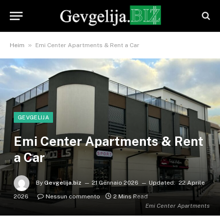
»
Heim
Emi Center Apartments & Rent a Car
GEVGELIJA
Emi Center Apartments & Rent
a Car
By
Gevgelija.biz
21 Gennaio 2026
Updated:
22 Aprile
2026
Nessun commento
2 Mins Read
Emi Center Apartments