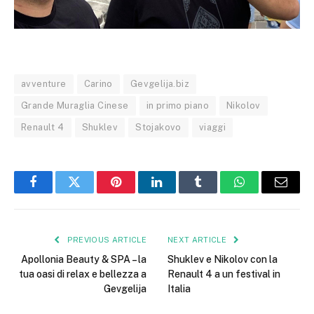
avventure
Carino
Gevgelija.biz
Grande Muraglia Cinese
in primo piano
Nikolov
Renault 4
Shuklev
Stojakovo
viaggi
Facebook
Twitter
Pinterest
LinkedIn
Tumblr
WhatsApp
Email
PREVIOUS ARTICLE
NEXT ARTICLE
Apollonia Beauty & SPA – la
Shuklev e Nikolov con la
tua oasi di relax e bellezza a
Renault 4 a un festival in
Gevgelija
Italia