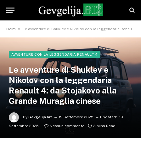
»
Heim
Le avventure di Shuklev e Nikolov con la leggendaria Renault 4: da Stojakovo alla Grande Muraglia cinese
AVVENTURE CON LA LEGGENDARIA RENAULT 4
Le avventure di Shuklev e
Nikolov con la leggendaria
Renault 4: da Stojakovo alla
Grande Muraglia cinese
By
Gevgelija.biz
19 Settembre 2025
Updated:
19
Settembre 2025
Nessun commento
3 Mins Read