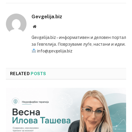
Gevgelija.biz
Website
Gevgelija.biz – информативен и деловен портал
за Гевгелија. Поврзуваме луѓе, настани и идеи.
info@gevgelija.biz
RELATED
POSTS