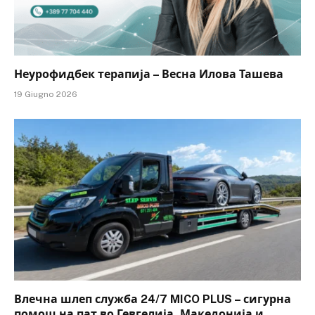
Неурофидбек терапија – Весна Илова Ташева
19 Giugno 2026
Влечна шлеп служба 24/7 MICO PLUS – сигурна
помош на пат во Гевгелија, Македонија и