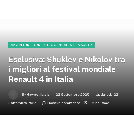
AVVENTURE CON LA LEGGENDARIA RENAULT 4
Esclusiva: Shuklev e Nikolov tra
i migliori al festival mondiale
Renault 4 in Italia
By
Gevgelija.biz
22 Settembre 2025
Updated:
22
Settembre 2025
Nessun commento
2 Mins Read