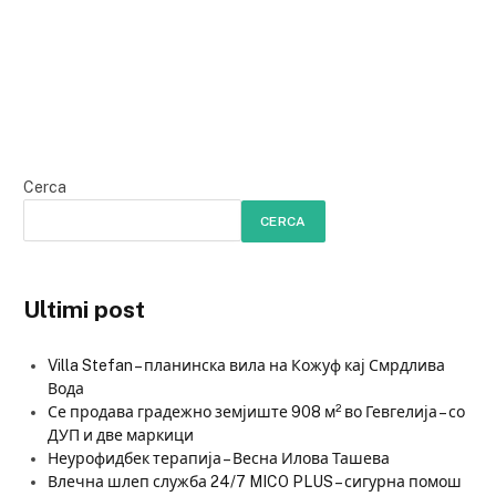
Cerca
CERCA
Ultimi post
Villa Stefan – планинска вила на Кожуф кај Смрдлива
Вода
Се продава градежно земјиште 908 м² во Гевгелија – со
ДУП и две маркици
Неурофидбек терапија – Весна Илова Ташева
Влечна шлеп служба 24/7 MICO PLUS – сигурна помош