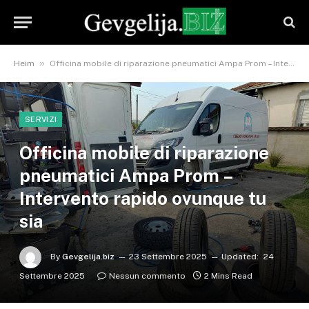
»
Heim
Officina mobile di riparazione pneumatici Ampa Prom – Intervento rapido ovunque tu sia
SERVIZI
Officina mobile di riparazione
pneumatici Ampa Prom –
Intervento rapido ovunque tu
sia
By
Gevgelija.biz
23 Settembre 2025
Updated:
24
Settembre 2025
Nessun commento
2 Mins Read