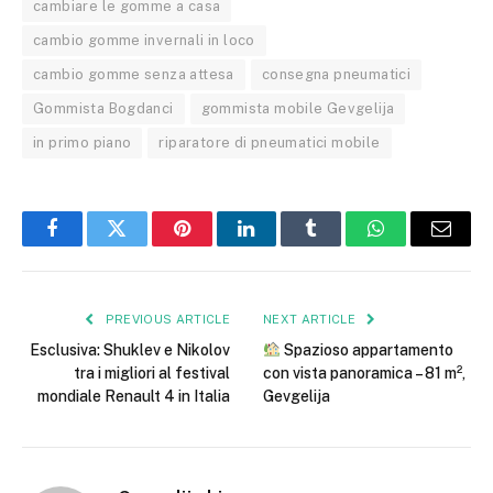
cambiare le gomme a casa
cambio gomme invernali in loco
cambio gomme senza attesa
consegna pneumatici
Gommista Bogdanci
gommista mobile Gevgelija
in primo piano
riparatore di pneumatici mobile
Facebook
Twitter
Pinterest
LinkedIn
Tumblr
WhatsApp
Email
PREVIOUS ARTICLE
NEXT ARTICLE
Esclusiva: Shuklev e Nikolov
Spazioso appartamento
tra i migliori al festival
con vista panoramica – 81 m²,
mondiale Renault 4 in Italia
Gevgelija