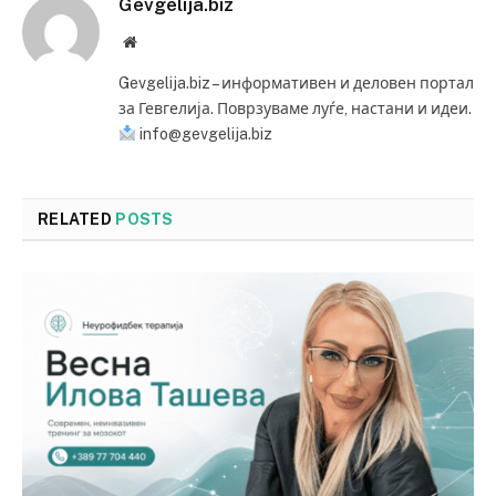
Gevgelija.biz
Website
Gevgelija.biz – информативен и деловен портал
за Гевгелија. Поврзуваме луѓе, настани и идеи.
info@gevgelija.biz
RELATED
POSTS