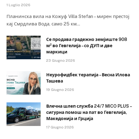
1 Luglio 2026
Планинска вила на Кожуф Villa Stefan – мирен престој
кај Смрдлива Вода, само 25 км…
Се продава градежно земјиште 908
м² во Гевгелија – со ДУП и две
маркици
23 Giugno 2026
Неурофидбек терапија – Весна Илова
Ташева
19 Giugno 2026
Влечна шлеп служба 24/7 MICO PLUS –
сигурна помош на пат во Гевгелија,
Македонија и Грција
17 Giugno 2026