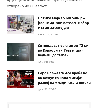
други уникатни таленти. Пријавувањето е
отворено до 20 август.
Оптика Маја во Гевгелија –
јасен вид, внимателен избор
и стил за секој ден
август 4, 2026
Се продава нов стан од 73 м²
во Караорман, Гевгелија –
веднаш достапен
јули 28, 2026
Перо Блажевски се враќа во
КК Кожув со нова мисија:
развој на младинската школа
јули 22, 2026