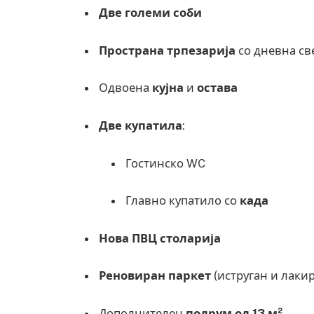
Две големи соби
Пространа трпезарија
со дневна св
Одвоена
кујна
и
остава
Две купатила
:
Гостинско WC
Главно купатило со
када
Нова ПВЦ столарија
Реновиран паркет
(иструган и лаки
Дополнителен
подрум од 13 м²