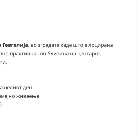
 Гевгелија
, во зградата каде што е лоцирана
елно практична – во близина на центарот,
ги.
а целиот ден
семејно живеење
)