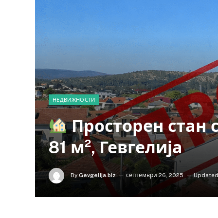
НЕДВИЖНОСТИ
Просторен стан с
81 м², Гевгелија
By
Gevgelija.biz
септември 26, 2025
Updated