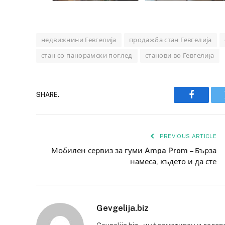
недвижнини Гевгелија
продажба стан Гевгелија
стан со панорамски поглед
станови во Гевгелија
SHARE.
Faceboo
PREVIOUS ARTICLE
Мобилен сервиз за гуми Ampa Prom – Бърза
намеса, където и да сте
Gevgelija.biz