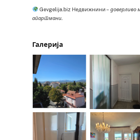
Gevgelija.biz Недвижнини –
доверливо м
апартмани.
Галерија