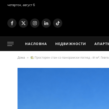
четврток, август 6
Facebook
X
Instagram
LinkedIn
TikTok
(Twitter)
НАСЛОВНА
НЕДВИЖНОСТИ
АПАРТ
»
Дома
Просторен стан со панорамски поглед – 81 м², Гевге