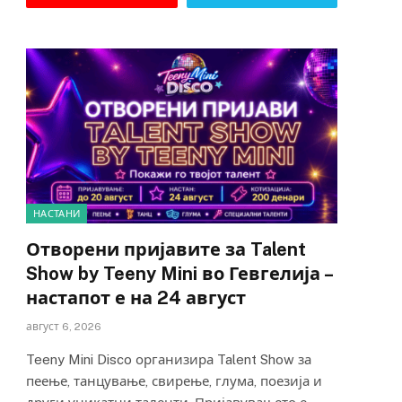
НАСТАНИ
Отворени пријавите за Talent
Show by Teeny Mini во Гевгелија –
настапот е на 24 август
август 6, 2026
Teeny Mini Disco организира Talent Show за
пеење, танцување, свирење, глума, поезија и