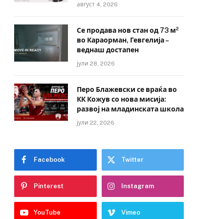
август 4, 2026
Се продава нов стан од 73 м²
во Караорман, Гевгелија –
веднаш достапен
јули 28, 2026
Перо Блажевски се враќа во
КК Кожув со нова мисија:
развој на младинската школа
јули 22, 2026
Facebook
Twitter
Pinterest
Instagram
YouTube
Vimeo