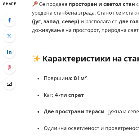
Се продава
просторен и светол стан
с
SHARE
уредена станбена зграда. Станот се истак
(југ, запад, север)
и располага со
две го
доживување на просторот, природна светл
Карактеристики на ста
Површина:
81 м²
Кат:
4-ти спрат
Две пространи тераси
– јужна и сев
Одлична осветленост и проветреност