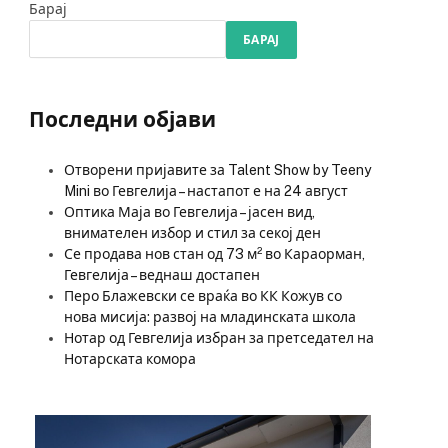
Барај
БАРАЈ
Последни објави
Отворени пријавите за Talent Show by Teeny
Mini во Гевгелија – настапот е на 24 август
Оптика Маја во Гевгелија – јасен вид,
внимателен избор и стил за секој ден
Се продава нов стан од 73 м² во Караорман,
Гевгелија – веднаш достапен
Перо Блажевски се враќа во КК Кожув со
нова мисија: развој на младинската школа
Нотар од Гевгелија избран за претседател на
Нотарската комора