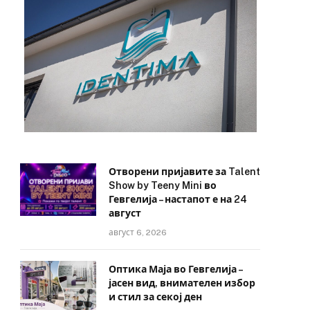
Отворени пријавите за Talent
Show by Teeny Mini во
Гевгелија – настапот е на 24
август
август 6, 2026
Оптика Маја во Гевгелија –
јасен вид, внимателен избор
и стил за секој ден