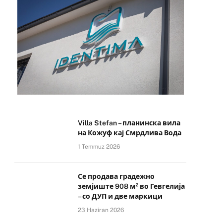
Villa Stefan – планинска вила
на Кожуф кај Смрдлива Вода
1 Temmuz 2026
Се продава градежно
земјиште 908 м² во Гевгелија
– со ДУП и две маркици
23 Haziran 2026