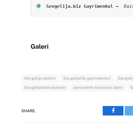
  Gevgelija.biz Gayrimenkul –
  Dai
Galeri
Gevgelija dairesi
Gevgelija'da gayrimenkul
Gevgelij
Gevgelija'daki daireler
panoramik manzaralı daire
G
SHARE.
Faceboo