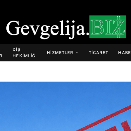
DIŞ
HIZMETLER
TICARET
HABE
R
HEKIMLIĞI