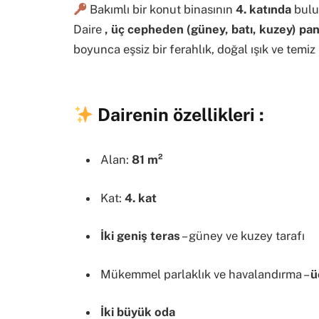
Bakımlı bir konut binasının
4. katında
bul
Daire
, üç cepheden (güney, batı, kuzey) p
boyunca eşsiz bir ferahlık, doğal ışık ve tem
Dairenin özellikleri
:
Alan:
81 m²
Kat:
4. kat
İki geniş teras
– güney ve kuzey tarafı
Mükemmel parlaklık ve havalandırma –
ü
İki büyük oda