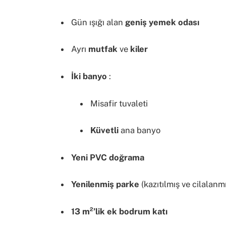
Gün ışığı alan
geniş yemek odası
Ayrı
mutfak
ve
kiler
İki banyo
:
Misafir tuvaleti
Küvetli
ana banyo
Yeni PVC doğrama
Yenilenmiş parke
(kazıtılmış ve cilalanm
13 m²’lik ek bodrum katı