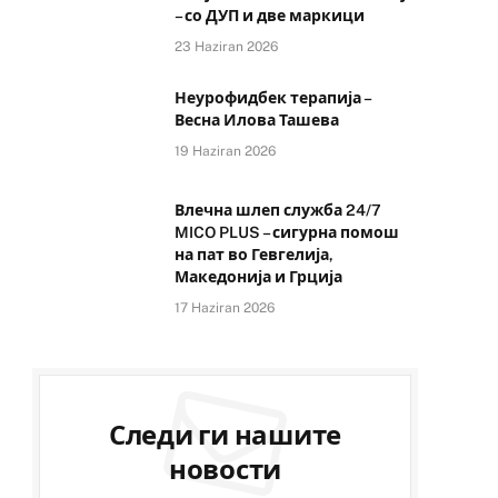
– со ДУП и две маркици
23 Haziran 2026
Неурофидбек терапија –
Весна Илова Ташева
19 Haziran 2026
e
Влечна шлеп служба 24/7
MICO PLUS – сигурна помош
на пат во Гевгелија,
Македонија и Грција
17 Haziran 2026
Следи ги нашите
новости