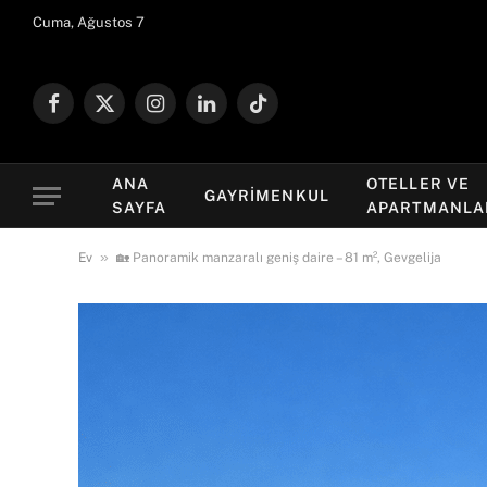
Cuma, Ağustos 7
Facebook
X
Instagram
LinkedIn
TikTok
(Twitter)
ANA
OTELLER VE
GAYRIMENKUL
SAYFA
APARTMANLA
»
Ev
🏡 Panoramik manzaralı geniş daire – 81 m², Gevgelija