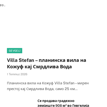
es.
GEVGELI
Villa Stefan – планинска вила на
Кожуф кај Смрдлива Вода
1 Temmuz 2026
Планинска вила на Кожуф Villa Stefan – мирен
престој кај Смрдлива Вода, само 25 км…
Се продава градежно
земјиште 908 м² во Гевгелија