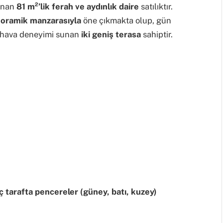
unan
81 m²’lik
ferah ve aydınlık daire
satılıktır.
anoramik manzarasıyla
öne çıkmakta olup, gün
iz hava deneyimi sunan
iki geniş terasa
sahiptir.
ç tarafta pencereler (güney, batı, kuzey)