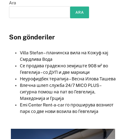
Ara
ARA
Son gönderiler
Villa Stefan – планинска вила на Кожуф кај
Смрдлива Вода
Се продава градежно земјиште 908 м² во
Гевгелија – со ДУП и две маркици
Неурофидбек терапија – Весна Илова Ташева
Влечна шлеп служба 24/7 MICO PLUS –
сигурна помош на пат во Гевгелија,
Македонија и Грција
Emi Center Rent-a-car го проширува возниот
парк со две нови возила во Гевгелија