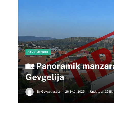
GAYRIMENKUL
🏡 Panoramik manzaral
Gevgelija
By
Gevgelija.biz
26 Eylül 2025
Updated:
20 Ek