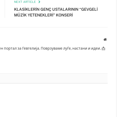
NEXT ARTICLE
KLASİKLERİN GENÇ USTALARININ “GEVGELİ
MÜZİK YETENEKLERİ” KONSERİ
Websit
ен портал за Гевгелија. Поврзуваме луѓе, настани и идеи. 📩