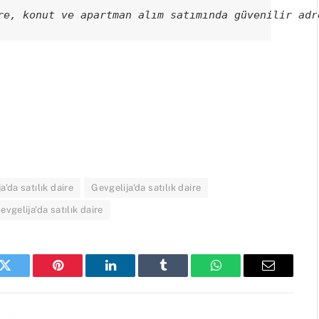
re, konut ve apartman alım satımında güvenilir adr
a'da satılık daire
Gevgelija'da satılık daire
evgelija'da satılık daire
k
Twitter
Pinterest
LinkedIn
Tumblr
WhatsApp
Email