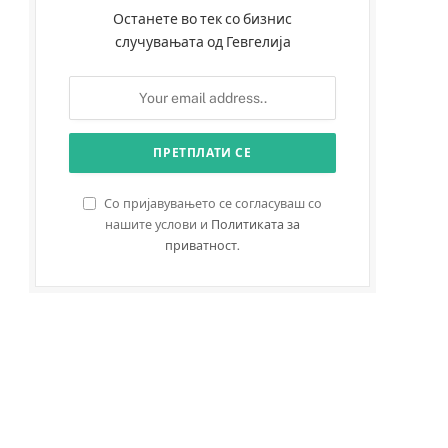
Останете во тек со бизнис
случувањата од Гевгелија
Со пријавувањето се согласуваш со
нашите услови и
Политиката за
приватност
.