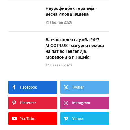
Неурофидбек терапија –
Весна Илова Ташева
19 Haziran 2026
Влечна шлеп служба 24/7
MICO PLUS – сигурна помош
на пат во Гевгелија,
Македонија и Грција
17 Haziran 2026
Facebook
Twitter
Pinterest
Instagram
YouTube
Vimeo