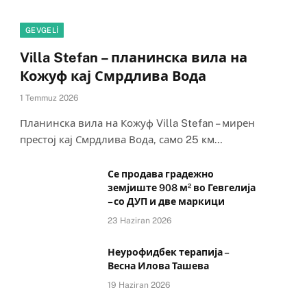
GEVGELI
Villa Stefan – планинска вила на
Кожуф кај Смрдлива Вода
1 Temmuz 2026
Планинска вила на Кожуф Villa Stefan – мирен
престој кај Смрдлива Вода, само 25 км…
Се продава градежно
земјиште 908 м² во Гевгелија
– со ДУП и две маркици
23 Haziran 2026
Неурофидбек терапија –
Весна Илова Ташева
19 Haziran 2026