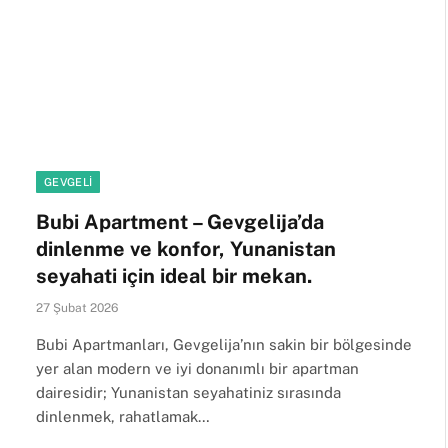
GEVGELI
Bubi Apartment – ​​Gevgelija’da
dinlenme ve konfor, Yunanistan
seyahati için ideal bir mekan.
27 Şubat 2026
Bubi Apartmanları, Gevgelija’nın sakin bir bölgesinde
yer alan modern ve iyi donanımlı bir apartman
dairesidir; Yunanistan seyahatiniz sırasında
dinlenmek, rahatlamak…