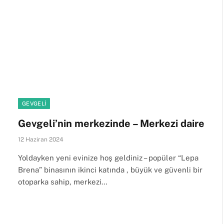
GEVGELI
Gevgeli’nin merkezinde – Merkezi daire
12 Haziran 2024
Yoldayken yeni evinize hoş geldiniz – popüler “Lepa
Brena” binasının ikinci katında , büyük ve güvenli bir
otoparka sahip, merkezi…