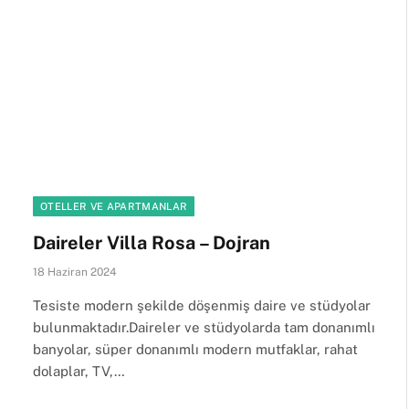
OTELLER VE APARTMANLAR
Daireler Villa Rosa – Dojran
18 Haziran 2024
Tesiste modern şekilde döşenmiş daire ve stüdyolar
bulunmaktadır.Daireler ve stüdyolarda tam donanımlı
banyolar, süper donanımlı modern mutfaklar, rahat
dolaplar, TV,…