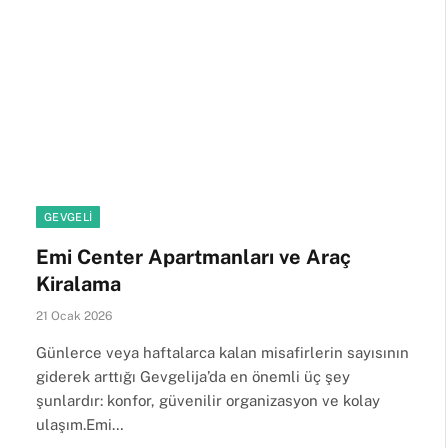
GEVGELI
Emi Center Apartmanları ve Araç
Kiralama
21 Ocak 2026
Günlerce veya haftalarca kalan misafirlerin sayısının
giderek arttığı Gevgelija’da en önemli üç şey
şunlardır: konfor, güvenilir organizasyon ve kolay
ulaşım.Emi…