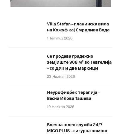
Villa Stefan – планинска вила
на Кожуф кај Смрдлива Вода
1 Temmuz 2026
Се продава градежно
земјиште 908 м² во Гевгелија
– со ДУП и две маркици
23 Haziran 2026
Неурофидбек терапија –
Весна Илова Ташева
19 Haziran 2026
Влечна шлеп служба 24/7
MICO PLUS – сигурна помош