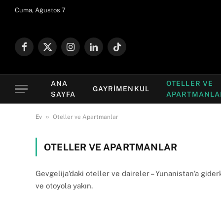
Cuma, Ağustos 7
Facebook
X
Instagram
LinkedIn
TikTok
(Twitter)
ANA
OTELLER VE
GAYRIMENKUL
SAYFA
APARTMANLA
»
Ev
Oteller ve Apartmanlar
OTELLER VE APARTMANLAR
Gevgelija’daki oteller ve daireler – Yunanistan’a gider
ve otoyola yakın.