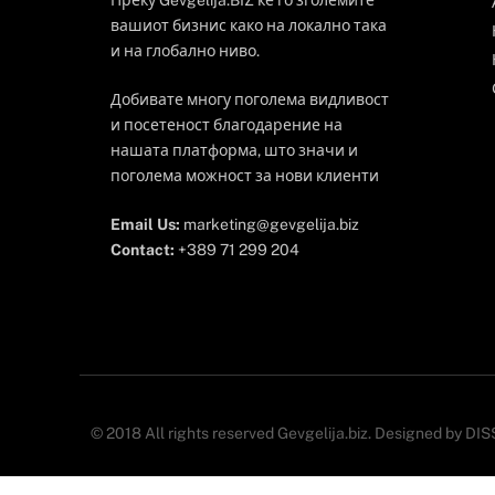
Преку Gevgelija.BIZ ќе го зголемите
вашиот бизнис како на локално така
и на глобално ниво.
Добивате многу поголема видливост
и посетеност благодарение на
нашата платформа, што значи и
поголема можност за нови клиенти
Email Us:
marketing@gevgelija.biz
Contact:
+389 71 299 204
© 2018 All rights reserved Gevgelija.biz. Designed by D