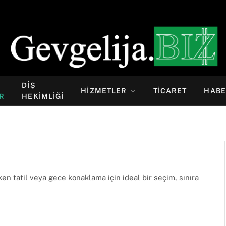
DIŞ
HIZMETLER
TICARET
HABE
R
HEKIMLIĞI
ken tatil veya gece konaklama için ideal bir seçim, sınıra