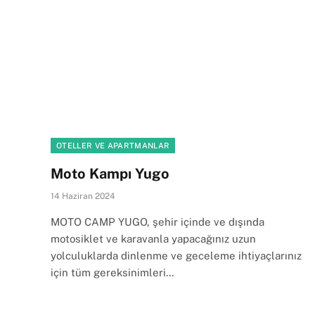
OTELLER VE APARTMANLAR
Moto Kampı Yugo
14 Haziran 2024
MOTO CAMP YUGO, şehir içinde ve dışında
motosiklet ve karavanla yapacağınız uzun
yolculuklarda dinlenme ve geceleme ihtiyaçlarınız
için tüm gereksinimleri…