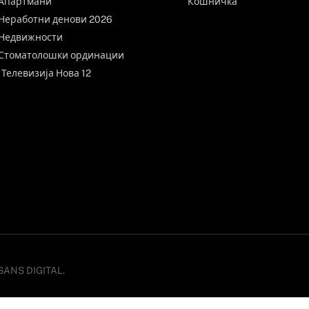
Апартмани
Кошничка
Неработни денови 2026
Недвижности
Стоматолошки ординации
Телевизија Нова 12
ISSANS DIGITAL.