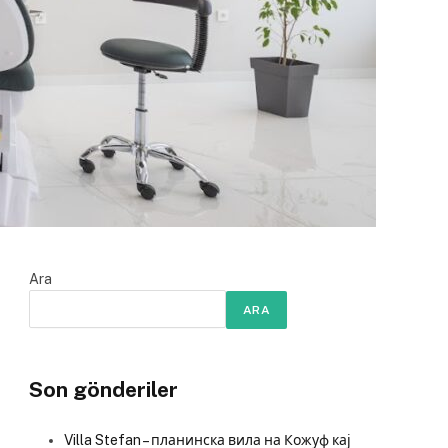
Ara
ARA
Son gönderiler
Villa Stefan – планинска вила на Кожуф кај