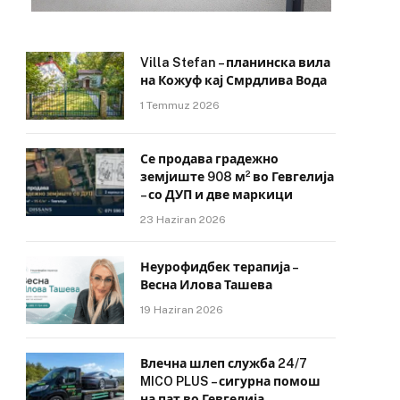
Villa Stefan – планинска вила
на Кожуф кај Смрдлива Вода
1 Temmuz 2026
Се продава градежно
земјиште 908 м² во Гевгелија
– со ДУП и две маркици
23 Haziran 2026
Неурофидбек терапија –
Весна Илова Ташева
19 Haziran 2026
Влечна шлеп служба 24/7
MICO PLUS – сигурна помош
на пат во Гевгелија,