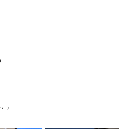
)
ları)