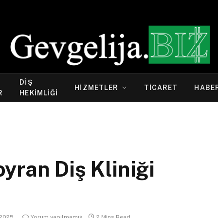
DIŞ
HIZMETLER
TICARET
HABE
R
HEKIMLIĞI
yran Diş Kliniği
2025
Yorum yapılmamış
2 Mins Read