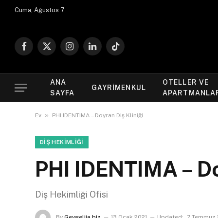
Cuma, Ağustos 7
Facebook
X
Instagram
LinkedIn
TikTok
(Twitter)
ANA
OTELLER VE
GAYRIMENKUL
SAYFA
APARTMANLA
»
Ev
PHI IDENTIMA – Doyran Diş Kliniği
DIŞ HEKIMLIĞI
PHI IDENTIMA – Do
Diş Hekimliği Ofisi
By
Gevgelija.biz
13 Ocak 2021
Updated:
7 Temmuz 