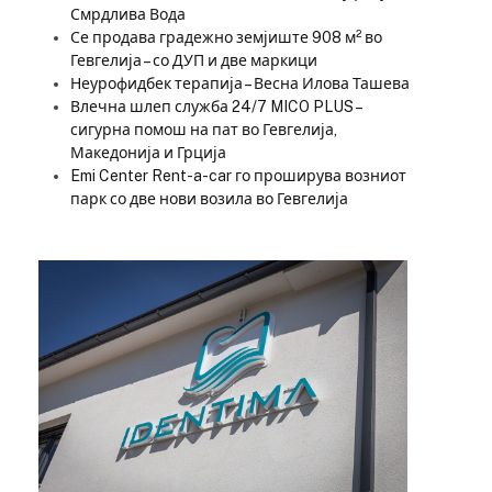
Смрдлива Вода
Се продава градежно земјиште 908 м² во
Гевгелија – со ДУП и две маркици
Неурофидбек терапија – Весна Илова Ташева
Влечна шлеп служба 24/7 MICO PLUS –
сигурна помош на пат во Гевгелија,
Македонија и Грција
Emi Center Rent-a-car го проширува возниот
парк со две нови возила во Гевгелија