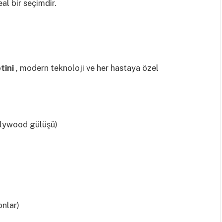
al bir seçimdir.
tini
, modern teknoloji ve her hastaya özel
llywood gülüşü)
onlar)