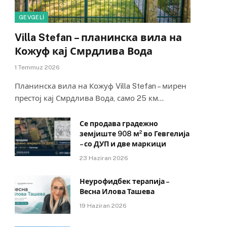
GEVGELI
Villa Stefan – планинска вила на
Кожуф кај Смрдлива Вода
1 Temmuz 2026
Планинска вила на Кожуф Villa Stefan – мирен
престој кај Смрдлива Вода, само 25 км…
Се продава градежно
земјиште 908 м² во Гевгелија
– со ДУП и две маркици
23 Haziran 2026
Неурофидбек терапија –
Весна Илова Ташева
19 Haziran 2026