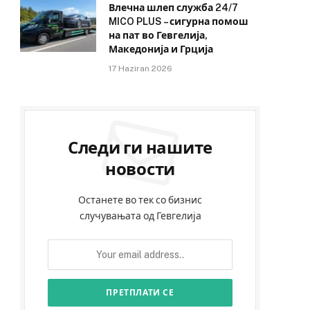
Влечна шлеп служба 24/7
MICO PLUS – сигурна помош
на пат во Гевгелија,
Македонија и Грција
17 Haziran 2026
Следи ги нашите
новости
Останете во тек со бизнис
случувањата од Гевгелија