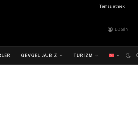
Temas etmek
LOGIN
RLER
GEVGELIJA.BIZ
TURIZM