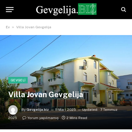
»
Ev
Villa Jovan Gevgelija
GEVGELI
Villa Jovan Gevgelija
By
Gevgelija.biz
11 Mart 2025
Updated:
7 Temmuz
2025
Yorum yapılmamış
2 Mins Read