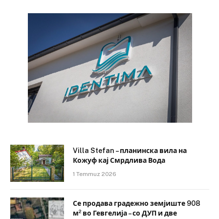
Villa Stefan – планинска вила на
Кожуф кај Смрдлива Вода
1 Temmuz 2026
Се продава градежно земјиште 908
м² во Гевгелија – со ДУП и две