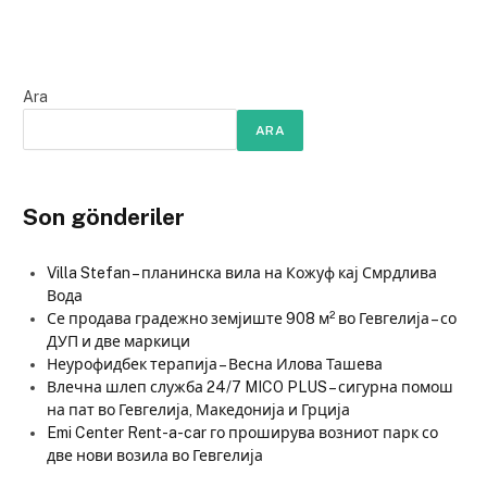
Ara
ARA
Son gönderiler
Villa Stefan – планинска вила на Кожуф кај Смрдлива
Вода
Се продава градежно земјиште 908 м² во Гевгелија – со
ДУП и две маркици
Неурофидбек терапија – Весна Илова Ташева
Влечна шлеп служба 24/7 MICO PLUS – сигурна помош
на пат во Гевгелија, Македонија и Грција
Emi Center Rent-a-car го проширува возниот парк со
две нови возила во Гевгелија