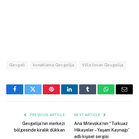
Gevgeli
konaklama Gevgelija
Villa Jovan Gevgelija
Facebook
Twitter
Pinterest
LinkedIn
Tumblr
WhatsApp
Email
PREVIOUS ARTICLE
NEXT ARTICLE
Gevgelija’nın merkezi
Ana Mitevska’nın “Turkuaz
bölgesinde kiralık dükkan
Hikayeler – Yaşam Kaynağı”
adlı kişisel sergisi