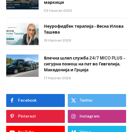
маркици
23 Haziran 2026
Неурофидбек терапија – Весна Илова
Ташева
19 Haziran 2026
Влечна шлеп служба 24/7 MICO PLUS –
сигурна помош на пат во Гевгелија,
Македонија и Грција
17 Haziran 2026
Facebook
Twitter
Pinterest
Instagram