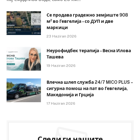
Се продава градежно земјиште 908
м² во Гевгелија – со ДУП и две
маркици
23 Haziran 2026
Неурофидбек терапија – Весна Илова
Ташева
19 Haziran 2026
Влечна шлеп служба 24/7 MICO PLUS –
сигурна помош на пат во Гевгелија,
Македонија и Грција
17 Haziran 2026
Следи ги нашите