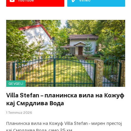
YouTube
Vimeo
GEVGELI
Villa Stefan – планинска вила на Кожуф
кај Смрдлива Вода
1 Temmuz 2026
Планинска вила на Кожуф Villa Stefan – мирен престој
кај Смрдлива Вода, само 25 км…