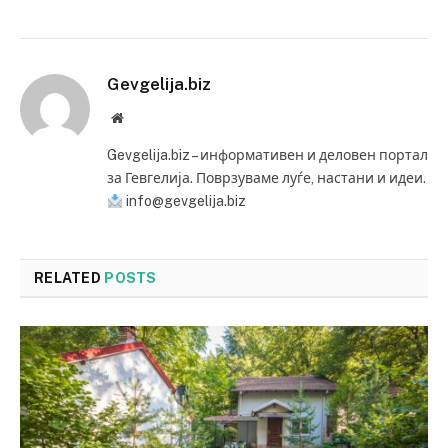
Gevgelija.biz
Website
Gevgelija.biz – информативен и деловен портал
за Гевгелија. Поврзуваме луѓе, настани и идеи.
info@gevgelija.biz
RELATED
POSTS