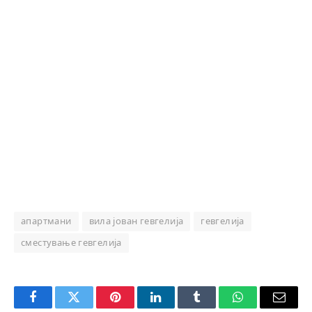
апартмани
вила јован гевгелија
гевгелија
сместување гевгелија
Facebook
Twitter
Pinterest
LinkedIn
Tumblr
WhatsApp
Email