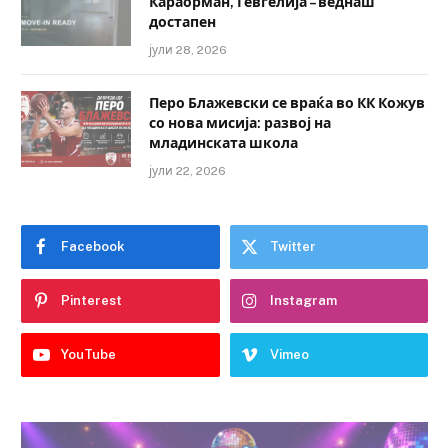
Караорман, Гевгелија – веднаш
достапен
јули 28, 2026
Перо Блажевски се враќа во КК Кожув
со нова мисија: развој на
младинската школа
јули 22, 2026
Facebook
Twitter
Pinterest
Instagram
YouTube
Vimeo