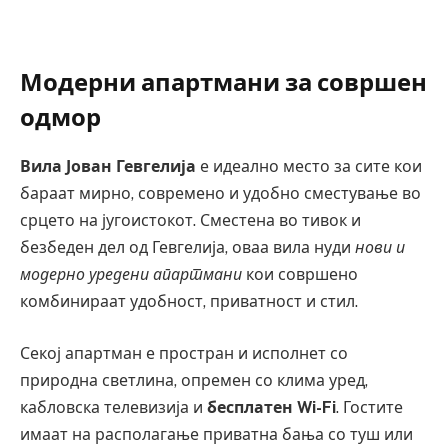
Модерни апартмани за совршен
одмор
Вила Јован Гевгелија
е идеално место за сите кои
бараат мирно, современо и удобно сместување во
срцето на југоистокот. Сместена во тивок и
безбеден дел од Гевгелија, оваа вила нуди
нови и
модерно уредени апартмани
кои совршено
комбинираат удобност, приватност и стил.
Секој апартман е простран и исполнет со
природна светлина, опремен со клима уред,
кабловска телевизија и
бесплатен Wi-Fi
. Гостите
имаат на располагање приватна бања со туш или