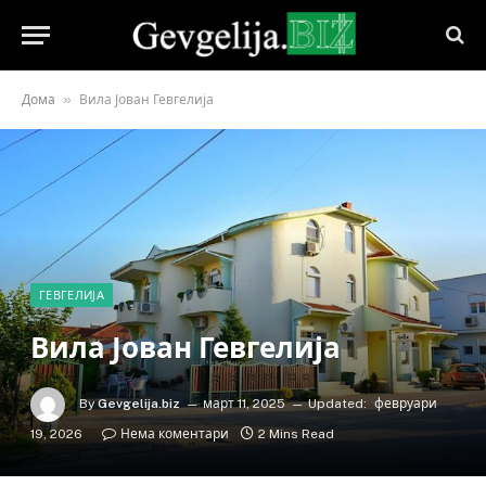
»
Дома
Вила Јован Гевгелија
ГЕВГЕЛИЈА
Вила Јован Гевгелија
By
Gevgelija.biz
март 11, 2025
Updated:
февруари
19, 2026
Нема коментари
2 Mins Read