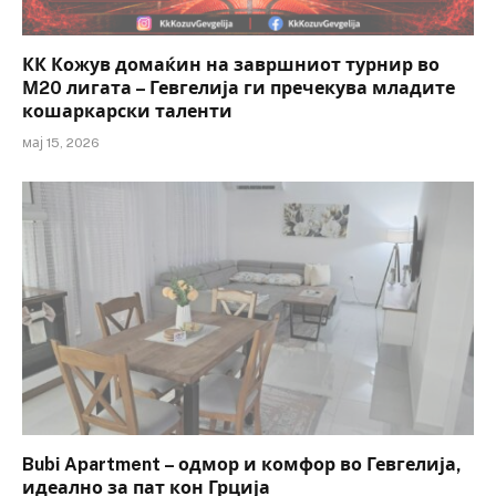
КК Кожув домаќин на завршниот турнир во
М20 лигата – Гевгелија ги пречекува младите
кошаркарски таленти
мај 15, 2026
Bubi Apartment – одмор и комфор во Гевгелија,
идеално за пат кон Грција