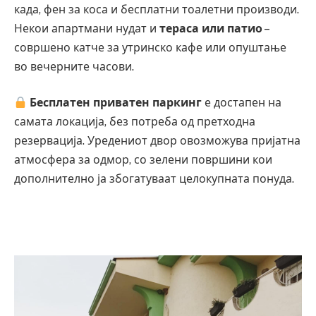
када, фен за коса и бесплатни тоалетни производи.
Некои апартмани нудат и
тераса или патио
–
совршено катче за утринско кафе или опуштање
во вечерните часови.
Бесплатен приватен паркинг
е достапен на
самата локација, без потреба од претходна
резервација. Уредениот двор овозможува пријатна
атмосфера за одмор, со зелени површини кои
дополнително ја збогатуваат целокупната понуда.