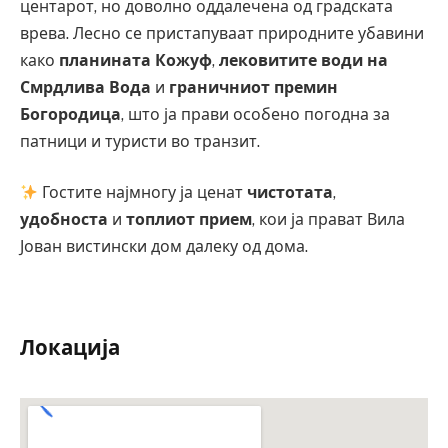
центарот, но доволно оддалечена од градската
врева. Лесно се пристапуваат природните убавини
како
планината Кожуф
,
лековитите води на
Смрдлива Вода
и
граничниот премин
Богородица
, што ја прави особено погодна за
патници и туристи во транзит.
Гостите најмногу ја ценат
чистотата
,
удобноста
и
топлиот прием
, кои ја прават Вила
Јован вистински дом далеку од дома.
Локација