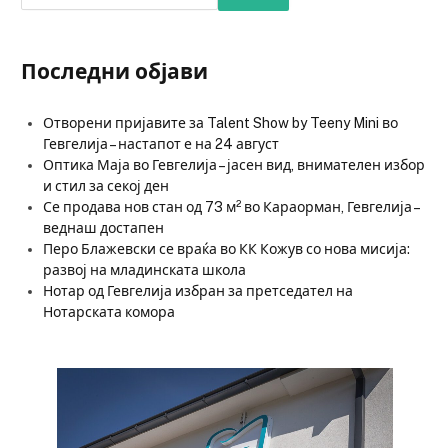
Последни објави
Отворени пријавите за Talent Show by Teeny Mini во
Гевгелија – настапот е на 24 август
Оптика Маја во Гевгелија – јасен вид, внимателен избор
и стил за секој ден
Се продава нов стан од 73 м² во Караорман, Гевгелија –
веднаш достапен
Перо Блажевски се враќа во КК Кожув со нова мисија:
развој на младинската школа
Нотар од Гевгелија избран за претседател на
Нотарската комора